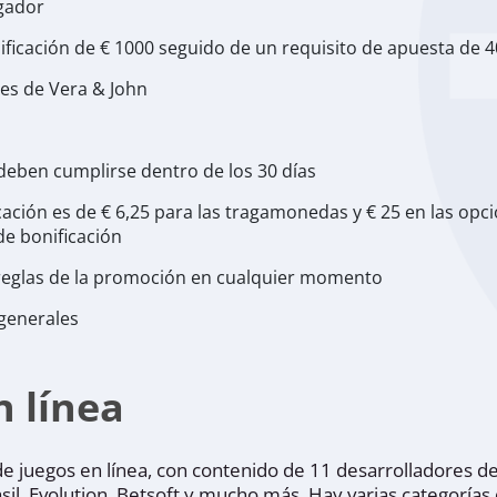
gador
ificación de € 1000 seguido de un requisito de apuesta de 4
res de Vera & John
 deben cumplirse dentro de los 30 días
icación es de € 6,25 para las tragamonedas y € 25 en las op
de bonificación
s reglas de la promoción en cualquier momento
 generales
n línea
de juegos en línea, con contenido de 11 desarrolladores 
il, Evolution, Betsoft y mucho más. Hay varias categoría