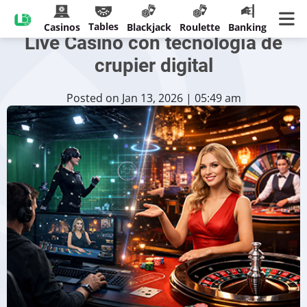
Avanti impulsa su entrada al
Tables
Casinos
Blackjack
Roulette
Banking
Live Casino con tecnología de
crupier digital
Posted on Jan 13, 2026 | 05:49 am