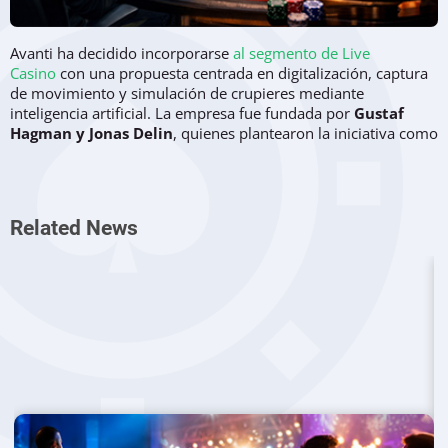
Avanti ha decidido incorporarse
al segmento de Live
Casino
con una propuesta centrada en digitalización, captura
de movimiento y simulación de crupieres mediante
inteligencia artificial. La empresa fue fundada por
Gustaf
Hagman y Jonas Delin
, quienes plantearon la iniciativa como
una alternativa a los modelos operativos tradicionales que
requieren personal físico, estudios dedicados y mesas
adaptadas por territorio.
Related News
Enfoque del producto y estrategia
comercial
Desde su sede en Estocolmo, Avanti diseñó un estudio propio
para registrar movimientos de croupiers profesionales del
sector terrestre. Dichos registros nutren
representaciones
digitales que moderan partidas multijugador en tiempo
real
, distribuidas a través de una infraestructura en la nube
pensada principalmente para dispositivos móviles.
El lanzamiento inicial está previsto para el primer trimestre de