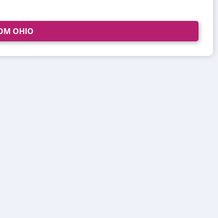
ROM OHIO