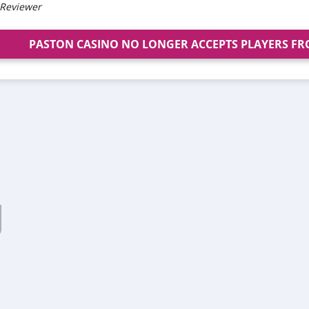
 Reviewer
PASTON CASINO NO LONGER ACCEPTS PLAYERS F