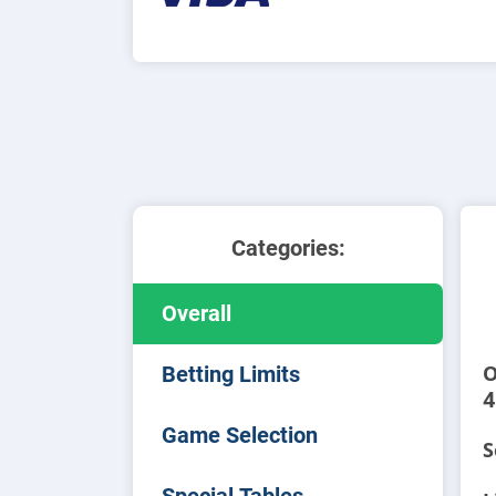
Categories:
Overall
O
Betting Limits
4
Game Selection
S
Special Tables