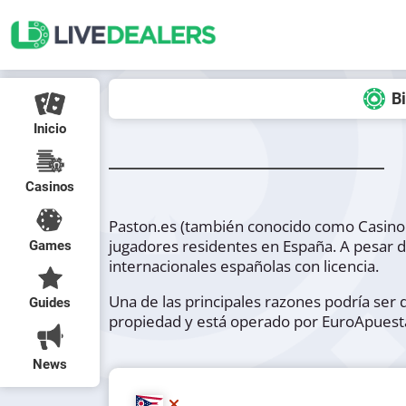
B
Inicio
Casinos
Paston.es (también conocido como Casino
jugadores residentes en España. A pesar de
Games
internacionales españolas con licencia.
Una de las principales razones podría ser q
Guides
propiedad y está operado por EuroApuest
News