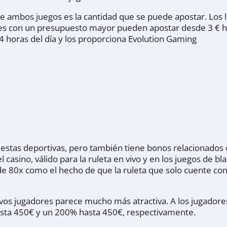
tre ambos juegos es la cantidad que se puede apostar. Los
es con un presupuesto mayor pueden apostar desde 3 € has
4 horas del día y los proporciona Evolution Gaming
estas deportivas, pero también tiene bonos relacionados 
 casino, válido para la ruleta en vivo y en los juegos de 
de 80x como el hecho de que la ruleta que solo cuente con
uevos jugadores parece mucho más atractiva. A los jugadore
asta 450€ y un 200% hasta 450€, respectivamente.