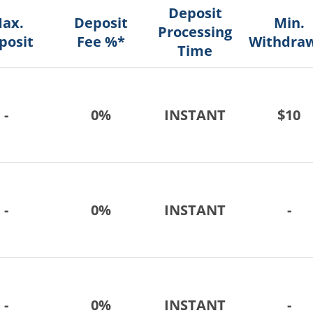
Deposit
ax.
Deposit
Min.
Processing
posit
Fee %*
Withdra
Time
-
0%
INSTANT
$10
-
0%
INSTANT
-
-
0%
INSTANT
-