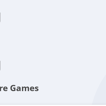
re Games