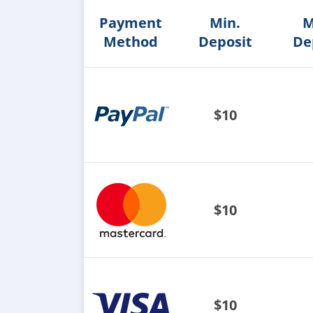
Payment
Min.
M
Method
Deposit
De
$10
$10
$10