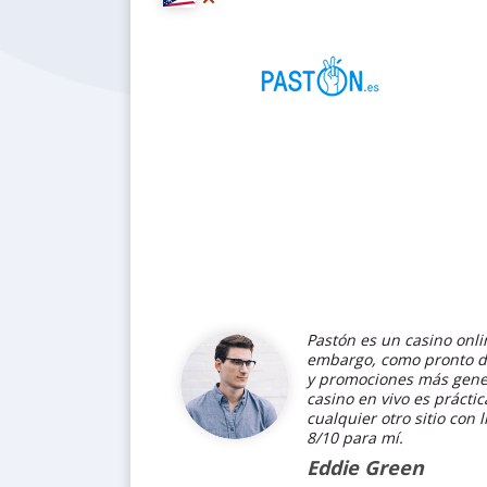
Pastón es un casino onli
embargo, como pronto de
y promociones más gener
casino en vivo es práct
cualquier otro sitio con 
8/10 para mí.
Eddie Green