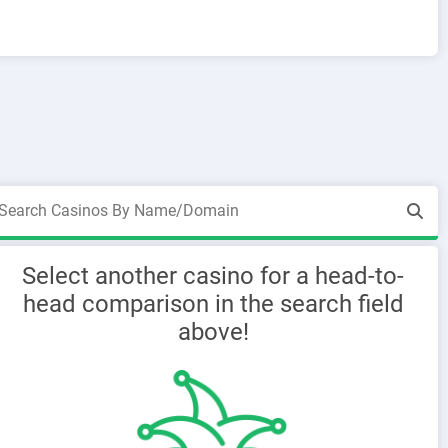
Select another casino for a head-to-
head comparison in the search field
above!