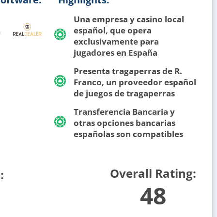
Una empresa y casino local
español, que opera
exclusivamente para
jugadores en España
Presenta tragaperras de R.
Franco, un proveedor español
de juegos de tragaperras
Transferencia Bancaria y
otras opciones bancarias
españolas son compatibles
Overall Rating:
:
48