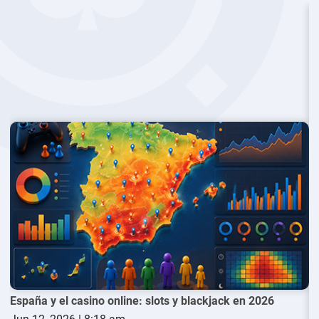
to
privadas,
€
límites
El cupón prepago/tarjeta PaysafeCard es también una de las
500
de
opciones preferidas, así como Bitcoin, la criptomoneda
90xB
apuestas
primaria en circulación en la actualidad.
+
y
100
de
Free
la
Spins
opción
de
Ofrece
otros
juegos
de
idiomas.
casino
en
vivo
E
en
Ap
español,
incluyendo
la
Ruleta
en
vivo
en
español
España y el casino online: slots y blackjack en 2026
Proporciona
a