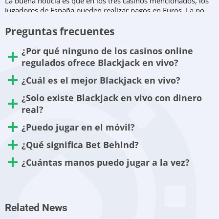
La buena noticia es que en los tres casinos mencionados, los
software
de
jugadores de España pueden realizar pagos en Euros. La no
principales
las webs de
tan buena noticia es que algunos métodos de
Los
Blackjack
Preguntas frecuentes
bonos
en
y
vivo
¿Por qué ninguno de los casinos online
las
más
promociones
regulados ofrece Blackjack en vivo?
vienen
importantes.
con
Todos
¿Cuál es el mejor Blackjack en vivo?
requisitos
los
de
sitios
¿Solo existe Blackjack en vivo con dinero
apuestas
transparentes
principales
real?
y
están
son
evaluados
¿Puedo jugar en el móvil?
bastante
por
justos
¿Qué significa Bet Behind?
su
número
READ
¿Cuántas manos puedo jugar a la vez?
de
VISIT
depósito pueden no estar disponibles.
mesas,
REVIEW
características
Estrictamente hablando, estos lugares no cuentan con PayPal
de
150%
e-wallets o Trustly, pero sí admiten todas las principales
las
Related News
tarjetas de crédito y débito (Visa, Maestro, Mastercard) y
up
mesas
alternativas de carteras electrónicas como Skrill y Neteller.