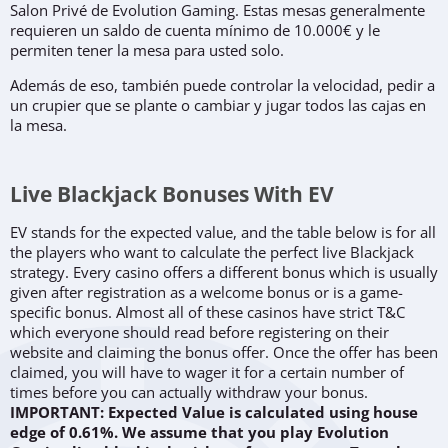
y
Los casinos establecen límites de apuestas basados en la
que
Salon Privé de Evolution Gaming. Estas mesas generalmente
aceptan
tolerancia al riesgo e, idealmente, en el tamaño de sus
puede
requieren un saldo de cuenta mínimo de 10.000€ y le
jugadores
fondos. Creemos que aquellos con límites más altos
querer
permiten tener la mesa para usted solo.
de
generalmente son una opción más segura, ya que son un
saber
100%
España.
indicativo de buena economía. Hoy en día, la mayoría de los
Además de eso, también puede controlar la velocidad, pedir a
sobre
sitios de crupier en vivo ofrecen una gran flexibilidad en los
un crupier que se plante o cambiar y jugar todos las cajas en
up
cómo jugar
límites de apuestas en el blackjack en vivo, siendo entre 5 y
la mesa.
to
con
€
10.000 € por caja.
dinero
Casino
Tables
300
real
30xB+D
y
Live Blackjack Bonuses With EV
Mesas Privadas
+
VISIT
como
100
CASINO
residente
EV stands for the expected value, and the table below is for all
Free
6
en
the players who want to calculate the perfect live Blackjack
El blackjack en vivo privado se ofrece para tratar con los
Spins
READ
España.
strategy. Every casino offers a different bonus which is usually
problemas de escalabilidad y es bastante raro en los casinos
Hay
given after registration as a welcome bonus or is a game-
REVIEW
3
en vivo españoles. Sin embargo, Casino Estrella y sus sitios
varias
proveedores
specific bonus. Almost all of these casinos have strict T&C
hermanos ofrecen 2 mesas privadas con límites de apuestas a
de
cosas
which everyone should read before registering on their
partir de 5 €.
contenido
que
VISIT
website and claiming the bonus offer. Once the offer has been
en
debería
claimed, you will have to wager it for a certain number of
CASINO
vivo
Opciones Bancarias
-
saber
times before you can actually withdraw your bonus.
Amigable
que afectan
READ
IMPORTANT: Expected Value is calculated using house
con
específicamente
el
edge of 0.61%. We assume that you play Evolution
REVIEW
juego
a