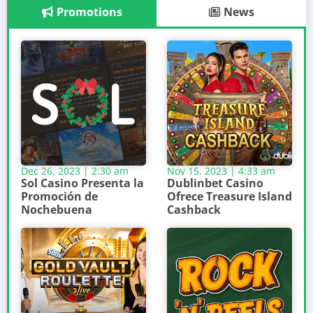
Promotions
News
Dec 26, 2023 | 2:30 am
Nov 15, 2023 | 4:33 am
Sol Casino Presenta la
Dublinbet Casino
Promoción de
Ofrece Treasure Island
Nochebuena
Cashback