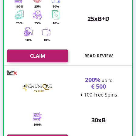
100%
25%
10%
25xB+D
25%
25%
10%
10%
10%
CLAIM
READ REVIEW
200%
up to
€ 500
+ 100 Free Spins
30xB
100%