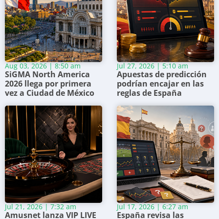
Ruleta Lightning
Ruleta En Vivo
Aug 03, 2026 | 8:50 am
Jul 27, 2026 | 5:10 am
SiGMA North America
Apuestas de predicción
2026 llega por primera
podrían encajar en las
Video
Video
vez a Ciudad de México
reglas de España
Infinite Blackjack
Diamond VIP Blackjack
Video
Video
Jul 21, 2026 | 7:32 am
Jul 17, 2026 | 6:27 am
Amusnet lanza VIP LIVE
España revisa las