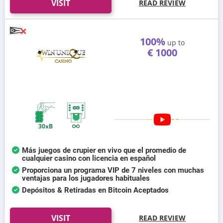
VISIT
READ REVIEW
100%
up to
€ 1000
30xB
Más juegos de crupier en vivo que el promedio de
cualquier casino con licencia en español
Proporciona un programa VIP de 7 niveles con muchas
ventajas para los jugadores habituales
Depósitos & Retiradas en Bitcoin Aceptados
VISIT
READ REVIEW