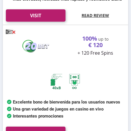
VISIT
READ REVIEW
100%
up to
€ 120
+ 120 Free Spins
40xB
Excelente bono de bienvenida para los usuarios nuevos
Una gran variedad de juegos en casino en vivo
Interesantes promociones