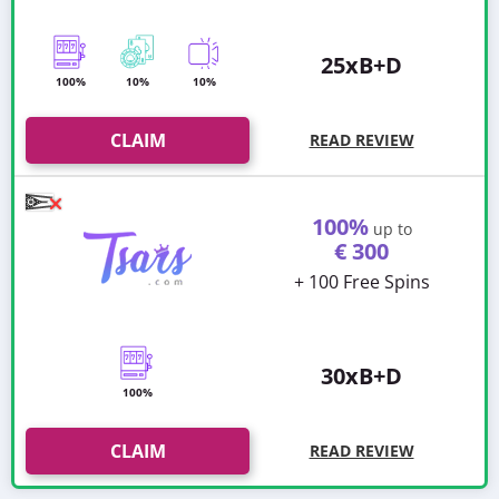
25xB+D
100%
10%
10%
CLAIM
READ REVIEW
100%
up to
€ 300
+ 100 Free Spins
30xB+D
100%
CLAIM
READ REVIEW