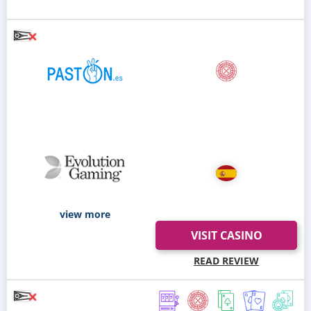
Una empresa y casino local español, que opera
exclusivamente para jugadores en España
Presenta tragaperras de R. Franco, un proveedor
español de juegos de tragaperras
Transferencia Bancaria y otras opciones bancarias
españolas son compatibles
VISIT
READ REVIEW
Se pueden encontrar juegos de Evolution Gaming,
Microgaming, Playtech y NetEnt en el sitio
view more
Uno de los pocos sitios de apuestas deportivas y
casinos con licencia legal en España
VISIT CASINO
Rica selección de juegos, incluyendo casino en vivo
READ REVIEW
VISIT
READ REVIEW