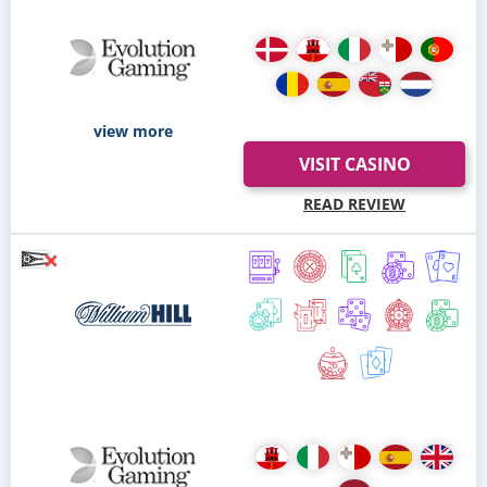
Gamble in Bitcoin, With No Deposit Limits!
Lots of Live Dealer Games in Local Languages
view more
Tonnes of Titles from 6 Different Live Dealer Suppliers
VISIT CASINO
VISIT
READ REVIEW
READ REVIEW
Una gran marca global con licencia de España y con la
confianza de millones de jugadores de todo el mundo
Proporciona la ruleta Slingshot de Playtech, algo que
pocos sitios españoles de la competencia hacen
Las ofertas son transparentes, cubren los deportes, el
casino y ofrecen ofertas de fidelidad