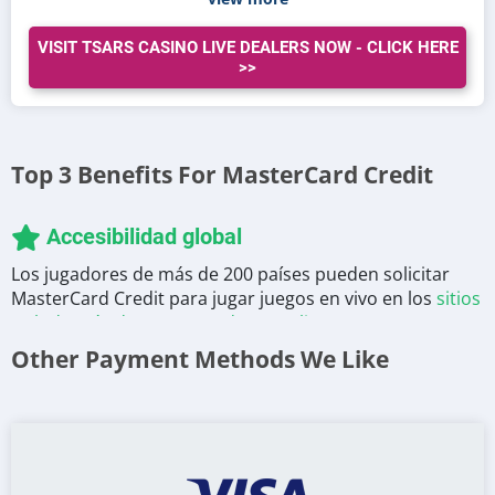
Esta solución de pago es uno de los métodos de pago
modernos con más historia. La iniciativa de lanzar tarjetas
VISIT TSARS CASINO LIVE DEALERS NOW - CLICK HERE
interbancarias pertenece a varios bancos con sede en
>>
California y se remonta a 1966. En la actualidad, MasterCard
se encuentra en el top 3 de servicios de tarjetas de crédito,
compartiendo el podio con American Express y Visa.
Top 3 Benefits For MasterCard Credit
Accesibilidad global
Los jugadores de más de 200 países pueden solicitar
MasterCard Credit para jugar juegos en vivo en los
sitios
web de más de 100 operadores online
.
Other Payment Methods We Like
Transacciones seguras
MasterCard tiene un sistema sofisticado multinivel para
verificar las transacciones y mantener a salvo de robos y
fraudes el dinero de sus clientes.