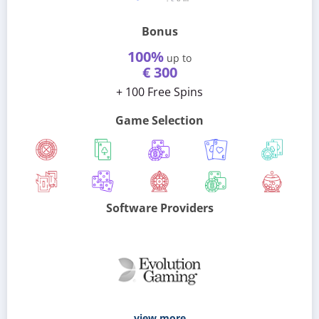
es algo muy importante, ya que muchos jugadores buscan
promociones para optimizar aún más sus depósitos y saldo.
Bonus
En la actualidad, hay más casinos que nunca con
promociones especiales de crupieres en vivo en sus secciones
100%
up to
de ofertas y promociones.
€ 300
Recuerda que la tarjeta MasterCard Credit es compatible con
+ 100 Free Spins
más de 100 divisas, está disponible en más de 200 países y se
puede usar en más de 100 sitios de apuestas en vivo online
Game Selection
para apostar y ganar.
Información que debes saber sobre las
tarjetas de crédito MasterCard
Software Providers
MasterCard Credit no es una entidad bancaria y no emite sus
propias tarjetas. Se trata de una solución de pago que
conecta, de manera física y online, a millones de comercios
con clientes de todo el mundo, manteniendo un registro de
las transacciones financieras, aprobándolas y verificándolas.
Las tarjetas son emitidas por bancos que trabajan con
MasterCard.
view more