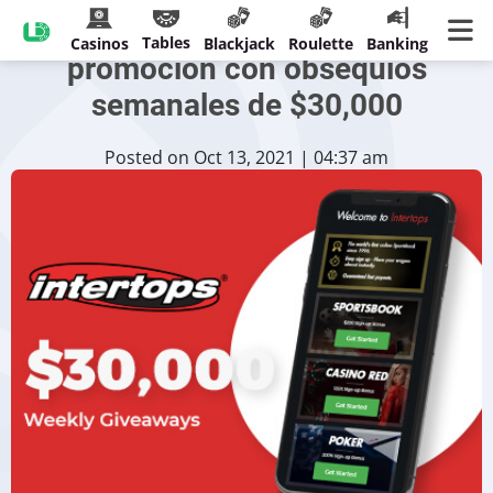
Intertops Casino presenta una
Tables
Casinos
Blackjack
Roulette
Banking
promoción con obsequios
semanales de $30,000
Posted on Oct 13, 2021 | 04:37 am