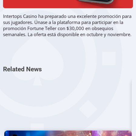
Intertops Casino ha preparado una excelente promoción para
sus jugadores. Únase a la plataforma para participar en la
promoción Fortune Teller con $30,000 en obsequios
semanales. La oferta está disponible en octubre y noviembre.
Más sobre la oferta
Intertops invita a los clientes a jugar y ganar grandes premios.
La promoción está disponible del 4 de octubre al 8 de
Related News
noviembre y puede jugar cualquier título para calificar para
los premios. Puede ganar una parte de $30,000 cada semana,
así como un premio en dinero especial después de completar
la promoción Fortune Teller.
Aparte de esta oportunidad, también puede calificar para uno
de los 300 premios de clasificación de hasta $500 cada lunes.
Además, es elegible para obtener uno de los 50 bonos gratis
de $20 a $150 cada jueves.
Al final de la promoción, un afortunado jugador ganará un