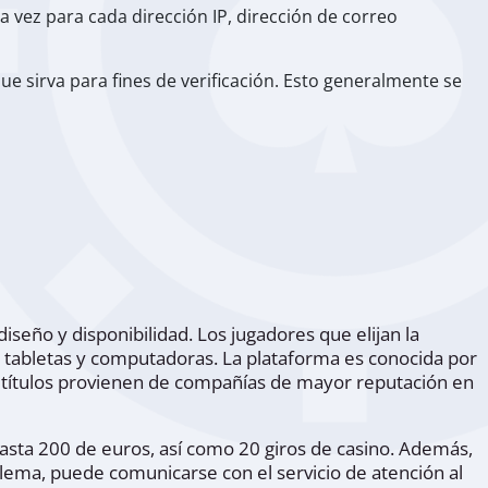
a vez para cada dirección IP, dirección de correo
e sirva para fines de verificación. Esto generalmente se
seño y disponibilidad. Los jugadores que elijan la
s, tabletas y computadoras. La plataforma es conocida por
 títulos provienen de compañías de mayor reputación en
hasta 200 de euros, así como 20 giros de casino. Además,
blema, puede comunicarse con el servicio de atención al