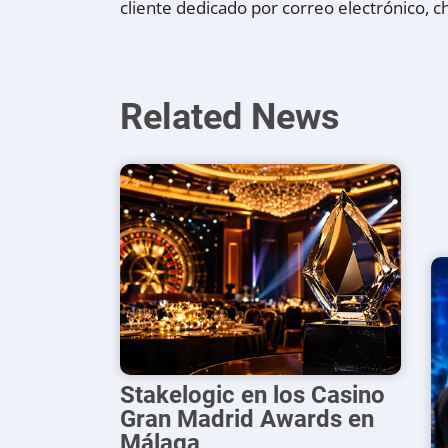
cliente dedicado por correo electrónico, ch
Related News
Stakelogic en los Casino
Gran Madrid Awards en
Málaga