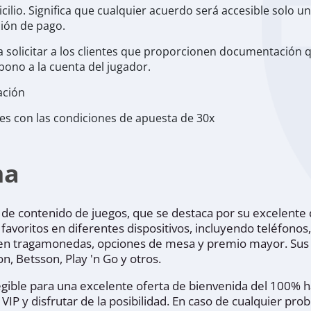
lio. Significa que cualquier acuerdo será accesible solo un
ción de pago.
 solicitar a los clientes que proporcionen documentación qu
bono a la cuenta del jugador.
ación
les con las condiciones de apuesta de 30x
ma
e contenido de juegos, que se destaca por su excelente di
favoritos en diferentes dispositivos, incluyendo teléfono
yen tragamonedas, opciones de mesa y premio mayor. Sus
n, Betsson, Play 'n Go y otros.
elegible para una excelente oferta de bienvenida del 100% 
P y disfrutar de la posibilidad. En caso de cualquier pro