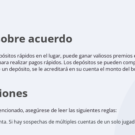
sobre acuerdo
epósitos rápidos en el lugar, puede ganar valiosos premios
ara realizar pagos rápidos. Los depósitos se pueden complet
 un depósito, se le acreditará en su cuenta el monto del b
iones
ncionado, asegúrese de leer las siguientes reglas:
nta. Si hay sospechas de múltiples cuentas de un solo jugad