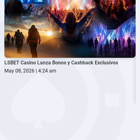
expansivo donde los queridos personajes de diferentes series
S
coexisten dentro de nuevas narrativas.
Ap
Creando el Destino Final
Lior Shvartz, CEO de Spinomenal
, expresó su entusiasmo y
afirmó que están encantados de lanzar en el mercado italiano
junto con StarCasino. Italia siempre ha sido un mercado
fundamental para su expansión en curso en los principales
LSBET Casino Lanza Bonos y Cashback Exclusivos
mercados europeos regulados.
May 08, 2026 | 4:24 am
Stefano Tino, director general de StarCasino
, dice que en
StarCasino se enorgullecen de asociarse con Spinomenal, un
líder pionero en el ámbito de las tragamonedas. Esta
colaboración no solo marca el fascinante debut de
Spinomenal en Italia, sino que también subraya su
compromiso de seleccionar los mejores proveedores de
G
juegos y experiencias tanto en el ámbito global como local.
Ca
F
Agregó:
“Nuestro objetivo es enriquecer nuestras ofertas,
mejorar la lealtad de los clientes y consolidar nuestra posición
como el destino final para los entusiastas de los juegos.