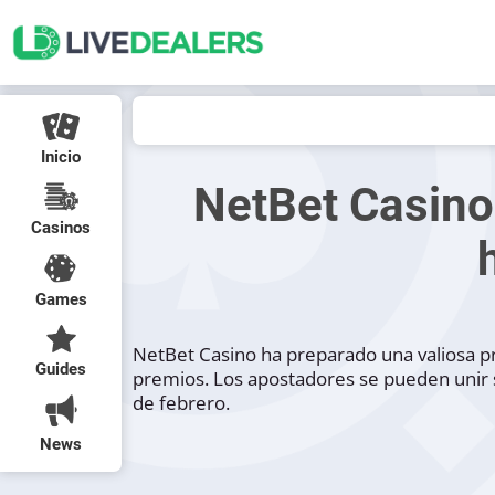
Inicio
NetBet Casino
Casinos
Games
NetBet Casino ha preparado una valiosa pr
Guides
premios. Los apostadores se pueden unir si
de febrero.
News