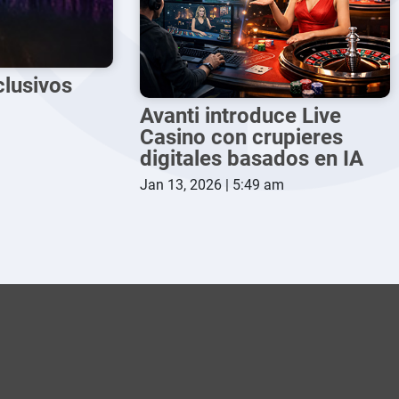
lusivos
Avanti introduce Live
Casino con crupieres
digitales basados en IA
Jan 13, 2026 | 5:49 am