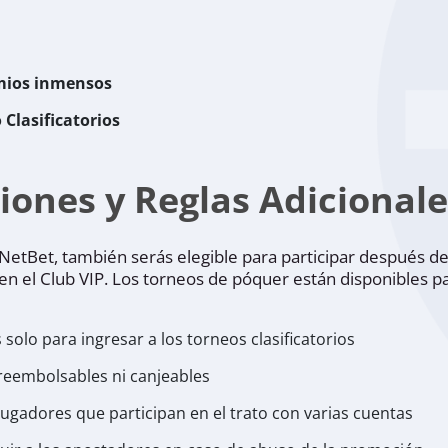
emios inmensos
Clasificatorios
iones y Reglas Adicionale
NetBet, también serás elegible para participar después de
 en el Club VIP. Los torneos de póquer están disponibles 
solo para ingresar a los torneos clasificatorios
 reembolsables ni canjeables
 jugadores que participan en el trato con varias cuentas