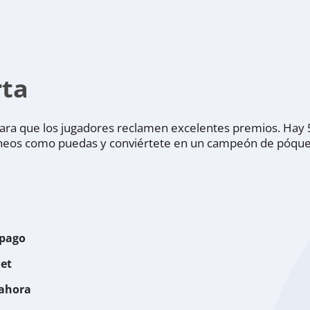
rta
ara que los jugadores reclamen excelentes premios. Hay 5
rneos como puedas y conviértete en un campeón de póquer 
 pago
Bet
 ahora