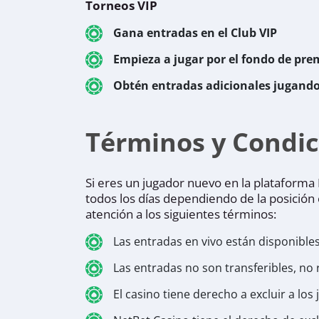
Torneos VIP
Gana entradas en el Club VIP
Empieza a jugar por el fondo de pr
Obtén entradas adicionales jugando 
Términos y Condic
Si eres un jugador nuevo en la plataforma 
todos los días dependiendo de la posición
atención a los siguientes términos:
Las entradas en vivo están disponibles 
Las entradas no son transferibles, no
El casino tiene derecho a excluir a los