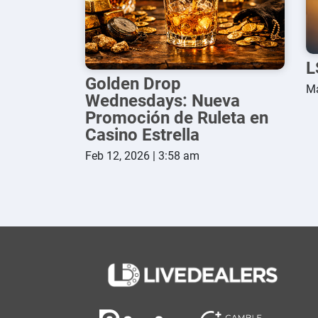
L
Golden Drop
Ma
Wednesdays: Nueva
Promoción de Ruleta en
Casino Estrella
Feb 12, 2026 | 3:58 am