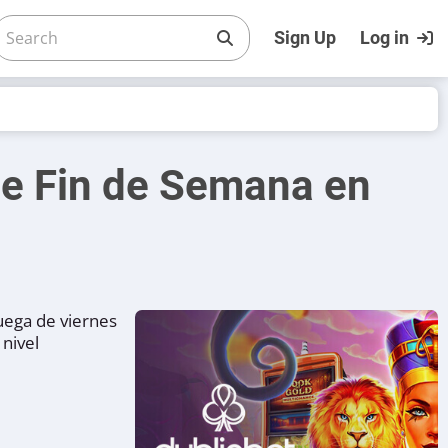
Sign Up
Log in
de Fin de Semana en
uega de viernes
nivel