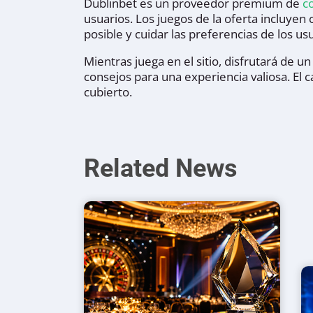
Dublinbet es un proveedor premium de
c
usuarios. Los juegos de la oferta incluye
posible y cuidar las preferencias de los u
Mientras juega en el sitio, disfrutará de 
consejos para una experiencia valiosa. El 
cubierto.
Related News