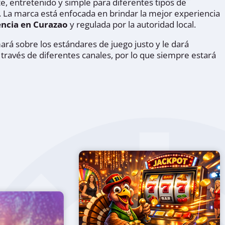
e, entretenido y simple para diferentes tipos de
s. La marca está enfocada en brindar la mejor experiencia
encia en Curazao
y regulada por la autoridad local.
mará sobre los estándares de juego justo y le dará
 través de diferentes canales, por lo que siempre estará