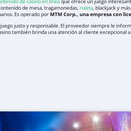
ontenido de casino en línea
que ofrece un juego interesant
n contenido de mesa, tragamonedas,
ruleta
, blackjack y má
suarios. Es operado por
MTM Corp., una empresa con lic
un juego justo y responsable. El proveedor siempre le infor
casino también brinda una atención al cliente excepcional a