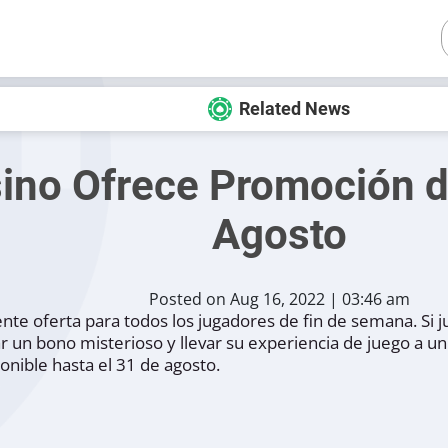
Related News
sino Ofrece Promoción 
Agosto
Posted on Aug 16, 2022 | 03:46 am
nte oferta para todos los jugadores de fin de semana. Si j
un bono misterioso y llevar su experiencia de juego a un 
nible hasta el 31 de agosto.