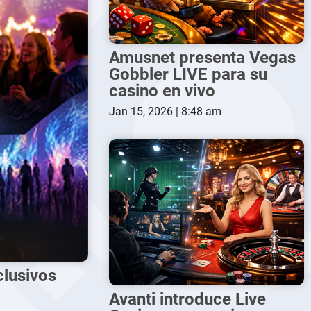
Amusnet presenta Vegas
Gobbler LIVE para su
casino en vivo
Jan 15, 2026 | 8:48 am
lusivos
Avanti introduce Live