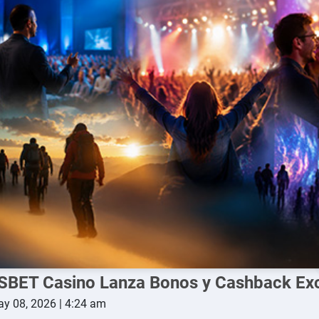
SBET Casino Lanza Bonos y Cashback Exc
y 08, 2026 | 4:24 am