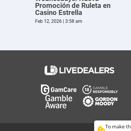
Promoción de Ruleta en
Casino Estrella
Feb 12, 2026 | 3:58 am
To make thi