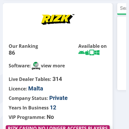
particularmente importante para los nuevos jugadores.
Cuenta con algunas de las empresas de desarrollo de
software de casino en vivo más populares. Las opciones de
pago son muy buenas, pero la lista no es muy larga. De
momento no hay un bono de bienvenida, ni tampoco
promociones. Pero conociendo la oferta de este casino en
otros mercados, habrá muchas sorpresas al tratarse de bonos
y otras promociones. También dispone de las licencias
Our Ranking
Available on
necesarias para operar en España sin problemas. El servicio
86
de atención al cliente está disponible en español. Regístrate y
disfruta de la oferta de Rizk Casino España.
Software:
view more
314
Live Dealer Tables:
Malta
Licence:
Private
Company Status:
12
Years In Business
No
VIP Programme:
RIZK CASINO NO LONGER ACCEPTS PLAYERS