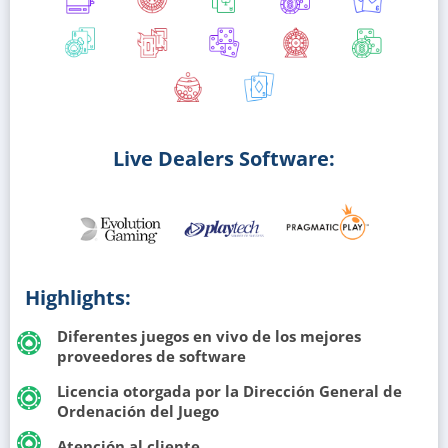
Live Dealers Software:
Highlights:
Diferentes juegos en vivo de los mejores
proveedores de software
Licencia otorgada por la Dirección General de
Ordenación del Juego
Atención al cliente