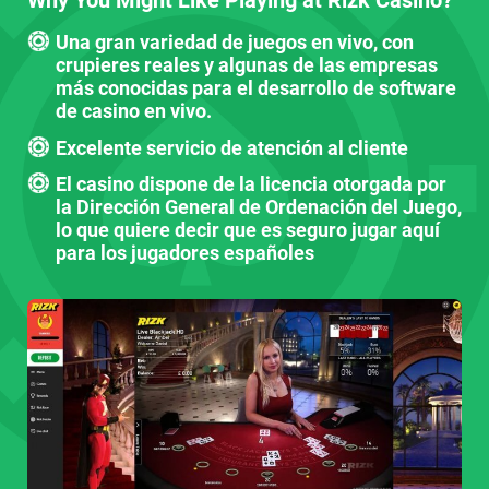
Una gran variedad de juegos en vivo, con
crupieres reales y algunas de las empresas
más conocidas para el desarrollo de software
de casino en vivo.
Excelente servicio de atención al cliente
El casino dispone de la licencia otorgada por
la Dirección General de Ordenación del Juego,
lo que quiere decir que es seguro jugar aquí
para los jugadores españoles