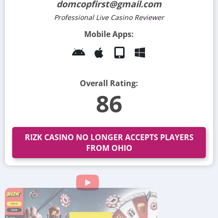
domcopfirst@gmail.com
Professional Live Casino Reviewer
Mobile Apps:
Overall Rating:
86
RIZK CASINO NO LONGER ACCEPTS PLAYERS
FROM OHIO