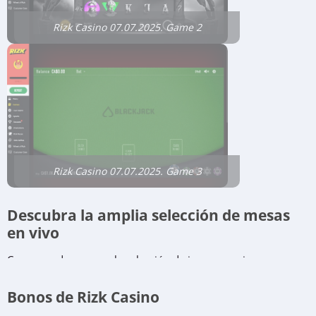
Rizk Casino 07.07.2025. Game 2
Rizk Casino 07.07.2025. Game 3
Descubra la amplia selección de mesas
en vivo
Como era de esperar, la selección de juegos en vivo es
diversa, pero en estos momentos no es muy amplia, solo es
posible jugar a la ruleta. Suponemos que esto cambiará con el
Bonos de Rizk Casino
tiempo. Rizk Casino ofrece juegos de los mejores
proveedores. De momento puedes encontrar juegos ofrecidos