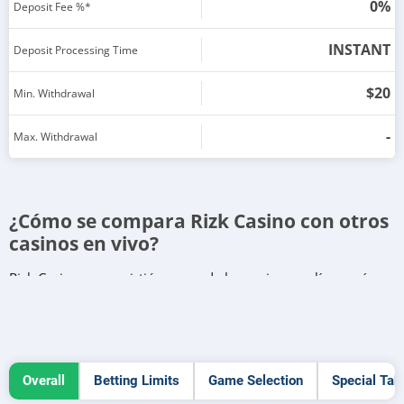
0%
Deposit Fee %*
INSTANT
Deposit Processing Time
$20
Min. Withdrawal
-
Max. Withdrawal
¿Cómo se compara Rizk Casino con otros
casinos en vivo?
Rizk Casino se convirtió en uno de los casinos en línea más
populares en un tiempo relativamente corto. Mostraron cómo
hacer todo bien desde el principio. Disponen de diferentes
juegos en vivo y juegos de casino clásicos. Es verdad que de
momento no hay una gran lista de juegos disponible, pero
seguro que esto cambiará según vaya pasando el tiempo.
Overall
Betting Limits
Game Selection
Special Tab
El diseño del sitio es excelente y muy claro, lo cual es