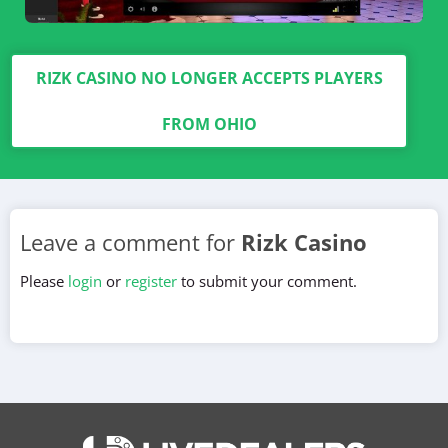
RIZK CASINO NO LONGER ACCEPTS PLAYERS
FROM OHIO
Leave a comment for
Rizk Casino
Please
login
or
register
to submit your comment.