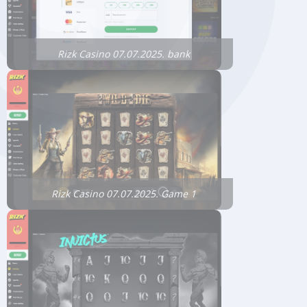
Rizk Casino 07.07.2025. bank
Rizk Casino 07.07.2025. Game 1