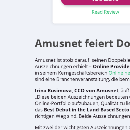
Read Review
Amusnet feiert Do
Amusnet ist stolz darauf, seinen Doppel
Auszeichnungen erhielt –
Online Provide
in seinem Kerngeschäftsbereich
Online he
sind eine Branchenveranstaltung, die bem
Irina Rusimova, CCO von Amusnet
, äuß
„Diese beiden Auszeichnungen bedeuten un
Online-Portfolio aufzubauen, Qualität zu 
das
Best Debut in the Land-Based Secto
richtigen Weg sind. Beide Auszeichnungen 
Mit zwei der wichtigsten Auszeichnungen 