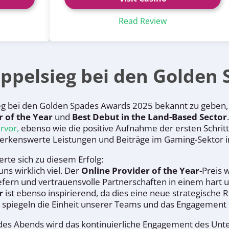
Read Review
ppelsieg bei den Golden
sieg bei den Golden Spades Awards 2025 bekannt zu gebe
r of the Year
und
Best Debut in the Land-Based Sector
rvor,
ebenso wie die positive Aufnahme der ersten Schrit
erkenswerte Leistungen und Beiträge im Gaming-Sektor in
erte sich zu diesem Erfolg:
s wirklich viel. Der
Online Provider of the Year
-Preis 
liefern und vertrauensvolle Partnerschaften in einem ha
r
ist ebenso inspirierend, da dies eine neue strategische R
spiegeln die Einheit unserer Teams und das Engagement hi
des Abends wird das kontinuierliche Engagement des Unte