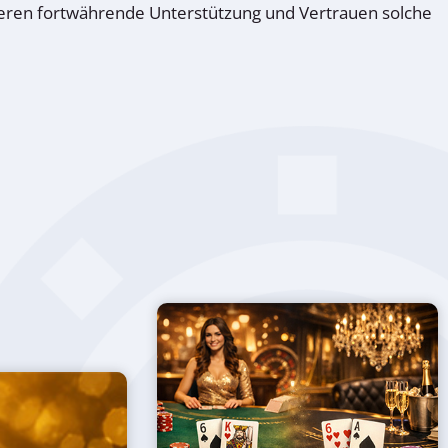
 deren fortwährende Unterstützung und Vertrauen solche