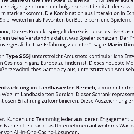
 einzigartigen Touch der bulgarischen Identität, der sowo
ern stark ankommt. Die Kombination aus Interaktion in Ech
piel weiterhin als Favoriten bei Betreibern und Spielern.
ung. Dieses Produkt spiegelt den Geist unseres Live-Casi
d ein tiefes Verständnis dafür, was Spieler schätzen. Der
unvergessliche Live-Erfahrung zu bieten“, sagte
Marin Dimi
den
Type S 55J
unterstreicht Amusnets kontinuierliche Entw
 Casinos in ganz Europa zu finden ist. Dieses neueste Mod
ußergewöhnliches Gameplay aus, unterstützt von Amusebo
sentwicklung im Landbasierten Bereich
, kommentierte:
n Weg im Landbasierten Bereich. Dieser Schrank repräsen
ahtlosen Erfahrung zu kombinieren. Diese Auszeichnung er
ner, Kunden und Teammitglieder aus, deren Engagement un
m Namen freut sich das Unternehmen auf weiteres Wachs
er von All-in-One-Casino-Lösungen.