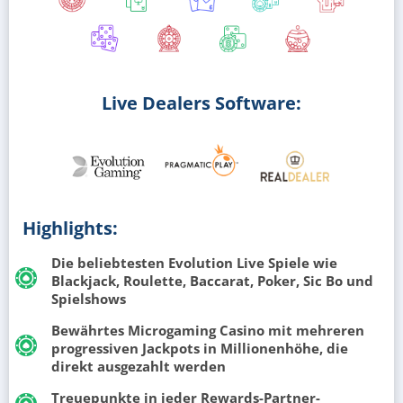
Die Webseite ist von der Kahnawake Gambling Commission in
Kanada für Spieler in aller Welt lizenziert und bietet einen Link
zu ihrer Lizenz, aber auch zu ihrer eCogra-Zertifizierung. Die
Glücksspiellizenz selbst bietet Links zu eCOGRA RTP- (Return
Live Dealers Software:
to Play) und RNG- (Random Number Generator) Zertifikaten.
Abgesehen von der Live Lobby bietet dieses alte
Glücksspielhaus, das schon länger existiert als viele seiner
Kunden heute, eine schöne Auswahl an digitalen
Zufallsgenerator-Spielen wie progressive Jackpot-Slots, Video
Poker, Blackjack und
Roulette
unter anderem.
Highlights:
Die Webseite hat einen aktiven Vertreter in mindestens einem
großen Spielerforum, aber wir haben keine Beschwerden
Die beliebtesten Evolution Live Spiele wie
gefunden, um zu sehen, wie sie gehandhabt werden. In
Blackjack, Roulette, Baccarat, Poker, Sic Bo und
diesem Fall bedeutet das alte Sprichwort "keine Nachrichten
Spielshows
sind gute Nachrichten" eines: Es scheint keine Beschwerden
zu geben. Es hat den Anschein, dass sie ihre Spieler immer gut
Bewährtes Microgaming Casino mit mehreren
bezahlen.
progressiven Jackpots in Millionenhöhe, die
direkt ausgezahlt werden
Eine weitere gute Nachricht ist, dass progressive Jackpot
Gewinne direkt von Microgaming, jetzt bekannt als Games
Treuepunkte in jeder Rewards-Partner-