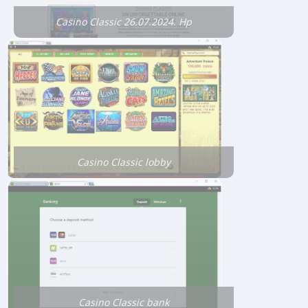
Casino Classic 26.07.2024. Hp
Casino Classic lobby
Casino Classic bank