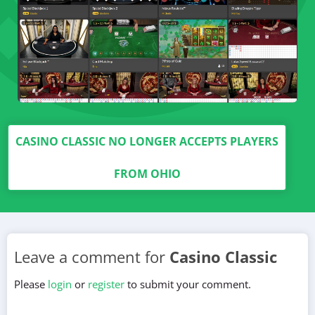
Das Rad selbst hat 54 Segmente und die Segmente sind mit
entsprechenden Farben und Zahlen markiert, z. B. ist die Zahl
2 immer in einem blauen Abschnitt, die 10 in einem grünen
usw. Die Zahlen sind 1, 2, 5, 10, 20 und 40. Da jeder Bereich
die gleiche Größe hat, gibt es viel weniger 40er als 2er.
Die letzten beiden Farben sind Silber und Gold und sie färben
die Abschnitte mit 2x bzw. 7x Multiplikatoren. Wenn das Rad
auf einem Multiplikator landet, bleiben alle Einsätze bestehen,
und das Rad dreht sich erneut - mit jeder weiteren Drehung
CASINO CLASSIC NO LONGER ACCEPTS PLAYERS
des Multiplikators in einer Reihe wird der vorherige Wert
multipliziert, und das Rad wird erneut gedreht, bis es auf
FROM OHIO
einer Zahl zwischen 2 und 40 landet und die Multiplikatoren
auf alle gewonnenen Einsätze angewendet werden. Die Regeln
verhindern, dass die Multiplikatoren angewendet werden,
wenn sie jemals das 20.000-fache erreichen!
Zusätzliche Wettoptionen
Leave a comment for
Casino Classic
Microgaming (Games Global) bietet hier die klassischen
Please
login
or
register
to submit your comment.
digitalen Glücksspiele wie Blackjack, Baccarat, Roulette, Video
Poker und Spielautomaten, Spielautomaten, Spielautomaten.