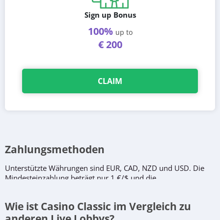
Ihre Statusstufe steigt oder sinkt alle paar Wochen, je
überall. Egal, ob Sie neu im Spiel sind und die Einfachheit des
nachdem, wie viel Sie spielen. Jede neue Statusstufe bietet
"Coin-Flip"-Wettens zu schätzen wissen, oder ob Sie ein
Sign up Bonus
neue Vorteile wie größere Boni, bevorzugte Betreuung,
erfahrener Spieler sind, der sich auf Live Wettstatistiken und
100%
zusätzliche Aktionen, exklusive Spiele, Geburtstagsgeschenke
up to
interaktive Straßen verlässt, um immer auf dem Laufenden zu
und sogar einen persönlichen VIP-Betreuer. Mit jedem
bleiben - das Multikamera-Erlebnis wird Sie begeistern.
€ 200
Stufenaufstieg erhalten Sie
Zu den Wetten gehören Unentschieden- und Paarwetten
sowie Wetten auf die Hand des Spielers und die Hand des
Bankiers. Nutzen Sie die zusätzlichen Statistiken über eine
CLAIM
Vielzahl von Straßen und sehen Sie sich die Wetten anderer
Spieler an, um in das Spiel einzutauchen, wenn Sie Ihren
Bildschirm mit einem knackigen, klaren und schnellen Spiel
von authentischem Live Baccarat füllen.
Evolution Poker-Spiele
Zahlungsmethoden
Evolution bringt durch Lizenzvereinbarungen mit Scientific
Unterstützte Währungen sind EUR, CAD, NZD und USD. Die
Games (Light & Wonder) und Games Marketing
Mindesteinzahlung beträgt nur 1 €/$ und die
markengeschützte Spiele, die kein anderer Anbieter anbieten
Mindestauszahlung 50 €/$.
kann. Das Poker-Portfolio umfasst Hold'em, Caribbean Stud
Wie ist Casino Classic im Vergleich zu
Poker, Three Card Poker und Ultimate Texas Hold'em.
Es gibt Dutzende von Zahlungsmethoden für Einzahlungen für
Spieler in allen bedienten Märkten, einschließlich Gutscheine,
anderen Live Lobbys?