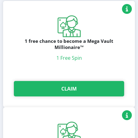
Mail Adresse, ein Passwort und einige persönliche Daten auf
Three Card Poker und Live Ultimate Texas Hold'em sollten die
einer verschlüsselten, sicheren Anmeldeseite eingeben und
Liste der Wünsche und Bedürfnisse der meisten Spieler
dann die Anweisungen befolgen.
abdecken.
Unter den Willkommensangeboten finden wir derzeit keine
Evolution Blackjack und
Boni für die Live Lobby, aber sie bieten eine kostenlose
Baccarat
Chance, einen garantierten Millionenjackpot zu knacken. Die
1 free chance to become a Mega Vault
Wahrscheinlichkeit, dass dies geschieht, ist zwar
Millionaire™
verschwindend gering, aber es ist ein netter Gedanke. Nach
dieser Chance erhalten Sie bei Ihrer ersten Einzahlung für nur
Evolution Live Blackjack ist ein rasantes Online Blackjack
1 Free Spin
1 € 40 weitere Chancen auf den großen Wurf. Danach können
Spiel, das gegen einen echten Dealer gespielt wird. Die
Sie einen 100%igen Bonus in Anspruch nehmen, um Ihre
Präsentation ist raffiniert und das Spiel ist reich an
Chancen zu verdoppeln, den Jackpot bei Ihrer zweiten
Funktionen. Das Erlebnis ist für jeden Gerätetyp optimiert, da
Einzahlung zu knacken.
es direkt in Ihrem sicheren Webbrowser gespielt wird.
CLAIM
Registrieren Sie einfach Ihr kostenloses Konto, um Ihre
Es handelt sich um einen Standardtisch mit sieben Plätzen
kostenlose Chance auf eine Million Dollar zu nutzen, und
und unbegrenzten "Bet-Behind"-Möglichkeiten sowie einer
schon kann es losgehen. Alle Ihre Spiel-, Bonus- und
breiten Palette von Einsatzlimits. Die Spieler haben die Wahl
Echtgeldeinsätze erhöhen auch Ihre Treuepunkte. Klicken Sie
zwischen optionalen Versicherungen, Doubles und Splits.
einfach auf das Belohnungssymbol auf einer beliebigen Seite,
Baccarat
um die Webseite für Treuepunkte zu besuchen und Ihre
Belohnungen einzufordern.
Evolution's Live
Baccarat
bringt die Spannung und den
Nervenkitzel eines Spiels im Stil von Macau zu Spielern