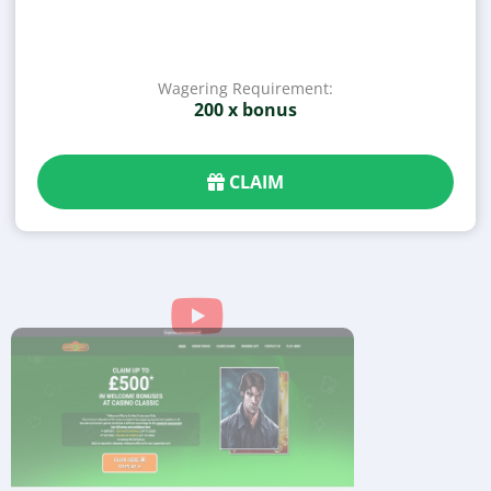
Wagering Requirement:
200 x bonus
CLAIM