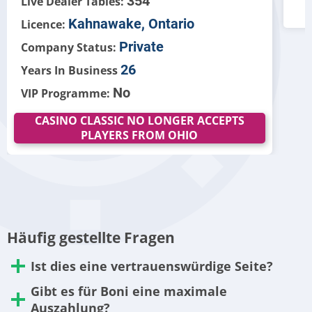
354
Live Dealer Tables:
irgendwo im Internet in einer Evolution Live Lobby finden
werden.
Kahnawake, Ontario
Licence:
Es ist ein rasantes Spiel mit zusätzlichen Boni und einer
Private
Company Status:
optionalen progressiven Nebenwette mit Jackpot, die die
26
Years In Business
richtige Hand zum Einsturz bringen kann, egal wie die Hand
des Dealers aussieht.
No
VIP Programme:
Sie und der Geber erhalten jeweils fünf Karten und der Geber
CASINO CLASSIC NO LONGER ACCEPTS
muss mindestens ein Ass und einen König haben, um sich zu
PLAYERS FROM OHIO
qualifizieren. Wenn sich der Geber zum Spielen qualifiziert
hat, entscheiden Sie, ob Sie erhöhen oder passen. Es gibt auch
eine "5+1 Bonus"-Wettoption. Sie können Ihre fünf Karten
und eine der Karten des Dealers verwenden, um das
bestmögliche Blatt zu bilden - die Auszahlung für diese
Bonuswette kann bis zu 1.000:1 betragen.
Bei der progressiven Jackpotwette Caribbean Stud wird der
Häufig gestellte Fragen
gesamte Pott für einen Royal Flush ausgezahlt, aber es gibt
auch feste Auszahlungen für Dreier-, Straight-, Flush-, Full
Ist dies eine vertrauenswürdige Seite?
House-, Vierer- und Straight Flush-Blätter.
Gibt es für Boni eine maximale
Money Wheel Spielshows
Auszahlung?