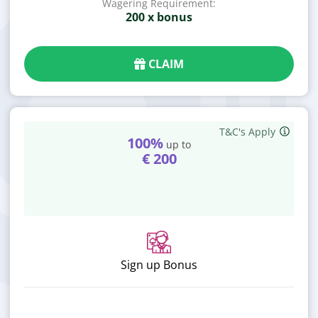
Wagering Requirement:
200 x bonus
CLAIM
T&C's Apply
100%
up to
€ 200
Sign up Bonus