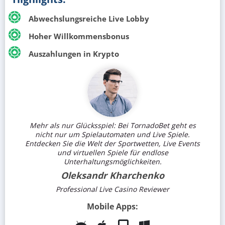
umliegenden Nachbarländern erfreut sich die Seite
Abwechslungsreiche Live Lobby
großer Beliebtheit.
Hoher Willkommensbonus
Und vergessen Sie auch nicht die Erfahrung des Betreibers!
Auszahlungen in Krypto
Mit mehr als einem Jahrzehnt in der Branche hat sich der
getestete Wettanbieter im Jahr 2019 unter dem Dach der
Media Entertainment N.V., einer renommierten und für ihren
Erfolg bekannten Managementgruppe, etabliert. TornadoBet
erfüllt die gesetzlichen Bestimmungen von Curacao und
gewährleistet eine sichere und faire Spielumgebung für seine
Spieler.
Mehr als nur Glücksspiel: Bei TornadoBet geht es
nicht nur um Spielautomaten und Live Spiele.
Entdecken Sie die Welt der Sportwetten, Live Events
und virtuellen Spiele für endlose
Unterhaltungsmöglichkeiten.
Oleksandr Kharchenko
Professional Live Casino Reviewer
Mobile Apps: