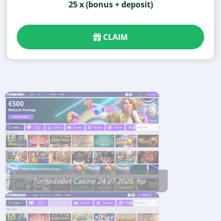
25 x (bonus + deposit)
CLAIM
TornadoBet Casino 24.07.2025. hp