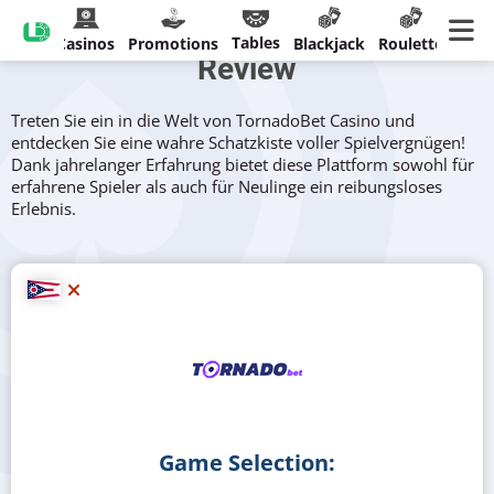
TornadoBet Casino Live
Tables
Casinos
Promotions
Blackjack
Roulette
Review
Treten Sie ein in die Welt von TornadoBet Casino und
entdecken Sie eine wahre Schatzkiste voller Spielvergnügen!
Dank jahrelanger Erfahrung bietet diese Plattform sowohl für
erfahrene Spieler als auch für Neulinge ein reibungsloses
Erlebnis.
Die Highlights der Plattform:
Vielfältige Spieloptionen:
Die Webseite bietet eine
große Auswahl an Spielautomaten, Live Dealer
Spielen und zusätzlichen Wettoptionen. Egal, ob Sie
sich für den Nervenkitzel beim Drehen von Walzen
oder die Aufregung bei Sportwetten interessieren,
es ist für jeden etwas dabei.
Umfassendes Sportwettenangebot:
Tauchen Sie
Game Selection:
ein in die Welt der Sportwetten mit einem