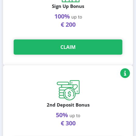
Aber die Begeisterung hört nicht bei der Starthilfe auf!
Sign Up Bonus
Spielbegeisterte können sich über wöchentliche Cashback
Live Baccarat:
Testen Sie Ihr Glück mit Dragon
Aktionen freuen, damit Sie für Ihre Treue immer belohnt
100%
Tiger, First Person, Squeeze und No Commission
up to
werden. Sportfans hingegen können ihr Wettvergnügen mit
Baccarat, um nur einige zu nennen, und erleben Sie
€ 200
einem besonderen Willkommensangebot und fortlaufenden
ein unvergleichliches Maß an Spannung.
Aktionen und Boni während der ganzen Woche steigern.
Besondere Tische:
Entdecken Sie Live Tische mit
Obwohl die Webseite derzeit kein Treueprogramm anbietet,
CLAIM
Craps, Sic Bo und Dice für ein einzigartiges
ist es möglich, dass ein solches in Zukunft eingeführt wird.
Spielerlebnis, das seinesgleichen sucht.
Angesichts der umfangreichen Erfahrung des Teams in der
Branche gibt es immer Raum für aufregende Neuerungen im
Lassen Sie sich unterhalten:
Die Live Lobby bietet
Laufe der Zeit.
auch eine fesselnde Auswahl an Spielshows,
darunter Monopoly, Mega Ball, Dream Catcher,
Crazy Time und Deal or No Deal. Bei dieser Vielfalt
an Möglichkeiten verspricht jeder Moment in der
Live Lobby Nervenkitzel ohne Ende und
2nd Deposit Bonus
unvergessliche Unterhaltung.
50%
up to
Nehmen Sie am actiongeladenen Spielgeschehen teil und
€ 300
lassen Sie die Party beginnen!
Tipps für Neulinge