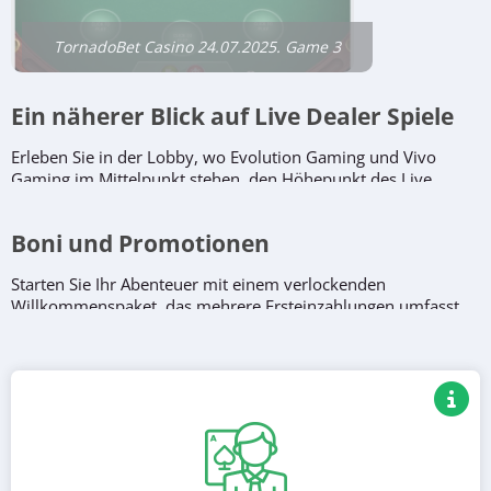
TornadoBet Casino 24.07.2025. Game 3
Ein näherer Blick auf Live Dealer Spiele
Erleben Sie in der Lobby, wo Evolution Gaming und Vivo
Gaming im Mittelpunkt stehen, den Höhepunkt des Live
Spielgeschehens. Bereiten Sie sich darauf vor, in eine Welt des
aufregenden Gameplays mit den Hits dieser renommierten
Boni und Promotionen
Studios einzutauchen.
Beste Live Spiele:
Starten Sie Ihr Abenteuer mit einem verlockenden
Willkommenspaket, das mehrere Ersteinzahlungen umfasst.
Live Roulette:
Wählen Sie aus einer Reihe von
Dieses großzügige Angebot kombiniert Bargeldboni mit
spannenden Optionen, darunter Immersive-,
Bonusdrehs, die alle von leicht zu handhabenden
Lightning- und VIP-Roulette-Varianten.
Wettanforderungen begleitet werden, die sich über 30 Tage
erstrecken. Für die Bonusdrehs haben Sie eine Woche Zeit,
Live Blackjack:
Tauchen Sie ein in die Action mit
um das Beste aus ihnen zu machen. Um dieses fantastische
First Person, Infinite, Party und Free Bet Blackjack,
Angebot freizuschalten, müssen Sie lediglich eine
Mindesteinzahlung tätigen.
zusammen mit verschiedenen VIP-Levels, um den
Vorlieben jedes Spielers gerecht zu werden.