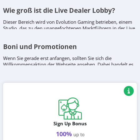
Wie groß ist die Live Dealer Lobby?
Dieser Bereich wird von Evolution Gaming betrieben, einem
Studio, das zu den unangefochtenen Marktführern in der Live
Dealer Branche gehört. Dieser Entwickler verfügt über ein
robustes Portfolio an Livespielen, die sich sowohl an Low- als
Boni und Promotionen
auch an High Roller sowie an Fans von Livestreams aus
Studios und echten Casinos richten.
Wenn Sie gerade erst anfangen, sollten Sie sich die
Das Tolle an dieser Spielesammlung ist, dass sie sehr
Willkommensaktion der Webseite ansehen. Dabei handelt es
anfängerfreundlich ist. Es gibt Titel, die sehr einfach zu
sich um einen kräftigen Geldbetrag, der die anfängliche
verstehen und zu meistern sind. Für erfahrenere Spieler bietet
Einzahlung erhöhen kann. Zusätzlich zum Bargeld können
das Portfolio eine Reihe von strategiebasierten Spielen,
auch Casino Spins verfügbar sein. Das Angebot gilt leider nicht
darunter Poker und Blackjack. Außerdem werden viele
für Livespiele, aber wenn Sie sich mit Spielautomaten
Versionen mit einer
Reihe von Nebenwetten
angeboten,
auskennen, können Sie das Bonusangebot bei vielen
sodass es viel Spielraum gibt, um die eigenen Bankroll-
Abenteuern auf den Walzen nutzen.
Fähigkeiten zu erweitern.
Dieser Onlineanbieter bietet nicht nur einen allgemeingültigen
Anmeldebonus, sondern auch eine Reihe von Aktionen, die
Live Blackjack
ist mit Varianten wie Classic, Infinite
Sign Up Bonus
auf bestimmte Länder zugeschnitten sind. Österreicher
und VIP-Versionen vertreten. Die Mindesteinsätze
können sich zum Beispiel über einen besonders attraktiven
beginnen bei 0,10 Cent pro Runde.
100%
up to
Willkommensbonus freuen.