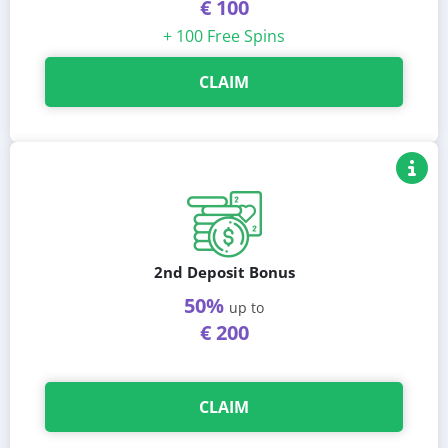
€ 100
Fans von
Live Roulette
können Versionen wie
Nach der anfänglichen Aktion bietet die Seite eine Menge
+ 100 Free Spins
American, European und Lightning sowie VIP-
laufender Angebote. Dazu gehören Slot-Turniere, Reloads und
Modifikationen für High Roller ausprobieren.
sogar saisonale Aktionen. Das einzige, was in der Liste der
CLAIM
Vorteile fehlt, ist ein Treueprogramm.
Es gibt viele
Live Baccarat
Titel zur Auswahl,
darunter Squeeze und Salon Prive.
Im Bereich des
Live Poker
sind 2 Hands Casino
Hold'em und Caribbean Stud vertreten, um nur
einige Optionen zu nennen.
Gameshows
gibt es in Hülle und Fülle. Auf der
langen Liste der Optionen stehen unter anderem
2nd Deposit Bonus
Crazy Time, Dream Catcher und Monopoly.
50%
up to
Ratschläge für Anfänger
€ 200
Beim Glücksspiel ist es wichtig, die Emotionen im Zaum zu
halten, denn Emotionen können das Urteilsvermögen trüben
CLAIM
und zu impulsiven Entscheidungen und irrationalen Einsätzen
führen. Eine rationale Entscheidungsfindung ist für ein