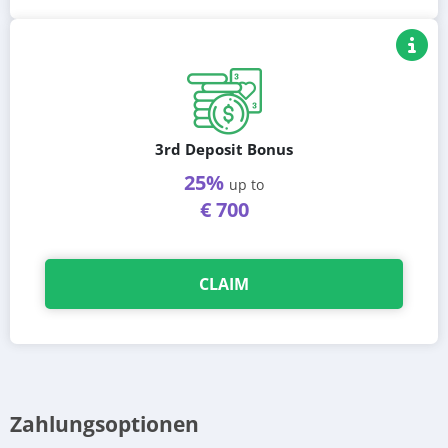
strategisches Spiel und die Minimierung von Verlusten
unerlässlich. Wenn Sie ruhig und konzentriert bleiben, können
Sie bessere Entscheidungen treffen und ein erfüllteres
Glücksspielerlebnis genießen.
Behalten Sie Ihr Geld im
Auge
3rd Deposit Bonus
25%
up to
Das Einhalten eines festen Budgets ist wichtig, um
€ 700
übermäßige Ausgaben und finanzielle Belastungen zu
vermeiden. Es hilft den Spielern, die Kontrolle über ihre
Finanzen zu behalten und Verluste zu vermeiden. Die
Festlegung eines Budgets fördert außerdem ein
CLAIM
verantwortungsbewusstes Spielverhalten und stellt sicher,
dass die Spieler nur mit dem Geld spielen, das sie sich auch
leisten können zu verlieren.
Spielautomaten und andere RNG-Spiele
Zahlungsoptionen
Mit mehr als 60 Anbietern von Inhalten bietet die Plattform