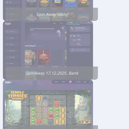
Spin Away lobby
SpinAway 17.12.2025. Bank