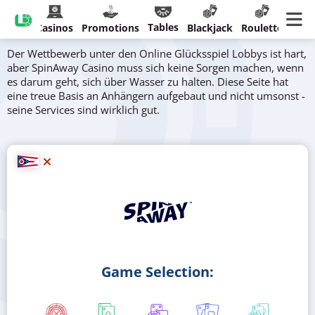
SpinAway Live Review
Tables
Casinos
Promotions
Blackjack
Roulette
Der Wettbewerb unter den Online Glücksspiel Lobbys ist hart,
aber SpinAway Casino muss sich keine Sorgen machen, wenn
es darum geht, sich über Wasser zu halten. Diese Seite hat
eine treue Basis an Anhängern aufgebaut und nicht umsonst -
seine Services sind wirklich gut.
Die Plattform ist seit 2020 online und bietet lizenzierte und
regulierte Glücksspiele nach den Gesetzen von Curacao an.
Die Betreibergesellschaft dieses Wett- und Gewinnplatzes ist
NGame N.V., ein etabliertes und seriöses Netzwerk.
Spieler aus Österreich sind hier ebenso willkommen wie
norwegische und kanadische Spieler und Fans von Live
Inhalten aus vielen anderen Ländern weltweit. Die Webseite
bietet allen Spielern Englisch als Standardsprache für Inhalte,
Spiele und Dienstleistungen, einschließlich des
Game Selection:
Kundensupports. Letzterer ist über einen Live-Chat und per E-
Mail erreichbar. Doch für österreichische User ist die
Plattform auch auf Deutsch verfügbar, was sie noch
attraktiver macht.