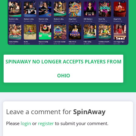
SPINAWAY NO LONGER ACCEPTS PLAYERS FROM
OHIO
Leave a comment for
SpinAway
Please
login
or
register
to submit your comment.