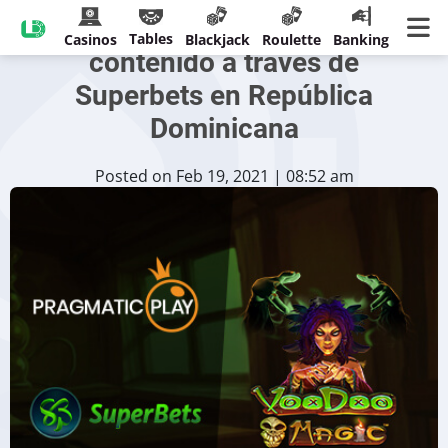
Pragmatic Play presenta su
Tables
Casinos
Blackjack
Roulette
Banking
contenido a través de
Superbets en República
Dominicana
Posted on Feb 19, 2021 | 08:52 am