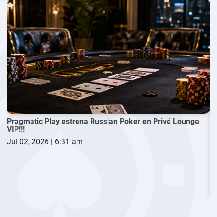
Reacciones de las empresas
Hablando sobre la última entrega,
vicepresidente
de LatAm
en Pragmatic Play
,
Victor Arias,
dijo:
P
p
“Superbets es un operador importante en República
Dominicana, y estamos encantados de ver nuestra cartera de
J
tragamonedas disponible para sus clientes.”
“Nuestra presencia en
América Latina
sigue creciendo y no
podemos esperar para lanzar el resto de nuestros productos
con Superbets.”
Pragmatic Play estrena Russian Poker en Privé Lounge
El gerente de operaciones de Superbets, Felix
VIP!!!
Arburola,
agregó:
Jul 02, 2026 | 6:31 am
“Después de un sencillo proceso de integración, la oferta de
tragamonedas de Pragmatic Play ya está disponible en
nuestro casino en línea y no podríamos estar más felices.”
“Agregar productos innovadores para nuestros jugadores es
vital y estamos ansiosos por agregar el resto de las verticales
Es
de Pragmatic Play a nuestra alineación en un futuro cercano.”