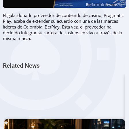
El galardonado proveedor de contenido de casino, Pragmatic
Play, acaba de extender su acuerdo con una de las marcas
líderes de Colombia, BetPlay. Esta vez, el proveedor ha
decidido integrar su cartera de casinos en vivo a través de la
misma marca.
Según el acuerdo más reciente, la plataforma LatAm tendrá
acceso completo a los juegos de casino en vivo de
Pragmatic
.
El acuerdo también permitirá a los usuarios de BetPlay elegir
Related News
entre una colección de productos de casino en vivo como
Ruleta, Blackjack, Baccarat y títulos “
Mega”
como Mega Wheel,
Mega Roulette y Mega Sic Bo.
Pragmatic seguirá ampliando su alcance en América Latina
como parte de la estrategia de extensión global.
Qué se dijo sobre la nueva distribución
Hablando sobre el nuevo acuerdo,
el vicepresidente
de
operaciones de LatAm en Pragmatic Play, Victor Arias
,