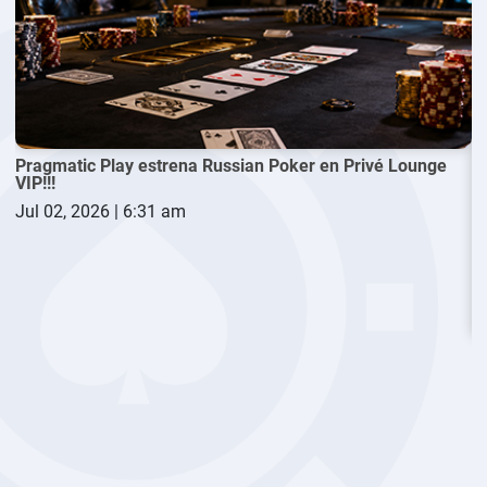
novedosa, atractiva y cargada de oportunidades de
p
entretenimiento para los usuarios.
J
El Reino Unido se ha caracterizado por ser uno de los más
estables, proporcionando algunas de las regulaciones y
esquemas fiscales más estables para los operadores, por lo
que, es de lógica absoluta notar como algunos de los grandes
desarrolladores han comenzado a fijarse cada vez más en
Pragmatic Play estrena Russian Poker en Privé Lounge
esta posibilidad.
VIP!!!
Jul 02, 2026 | 6:31 am
En esta oportunidad, se trata de Pragmatic Play, una marca
dedicada exclusivamente al desarrollo de juegos de alto
estándar para el entretenimiento de apostadores y amantes
del iGaming y juego presencial, ya que, su cartera y catálogo
de productos se hace cada vez más extensa, ya que, su
engranaje de desarrollo parece no detenerse.
Es
Juega en Casoo - El Mejor Nuevo Casino
J
de España