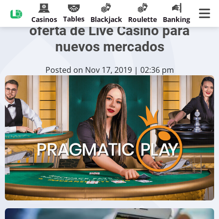
Pragmatic Play prepara su
Tables
Casinos
Blackjack
Roulette
Banking
oferta de Live Casino para
nuevos mercados
Posted on Nov 17, 2019 | 02:36 pm