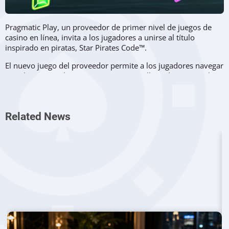
Pragmatic Play, un proveedor de primer nivel de juegos de
casino en línea, invita a los jugadores a unirse al título
inspirado en piratas, Star Pirates Code™.
El nuevo juego del proveedor permite a los jugadores navegar
por el agua y reclamar una recompensa llena de oro. También
cuenta con multiplicadores de calaveras, lo que te permite
desbloquear un tesoro y reclamar grandes premios.
La acción principal de la tragamonedas tiene lugar en el
Related News
entorno costero con olas rompiendo y linternas que aparecen
detrás de los carretes. Hay cuatro símbolos de mal pago que
incluyen gemas moradas, verdes, rojas y azules, así como los
símbolos de calidad suprema en forma de cofres del tesoro,
monedas de oro y plata.
Características adicionales del juego
Star Pirates Code es reconocible por la función comodín de
brújula, una mecánica robusta que trabaja en carretes en una