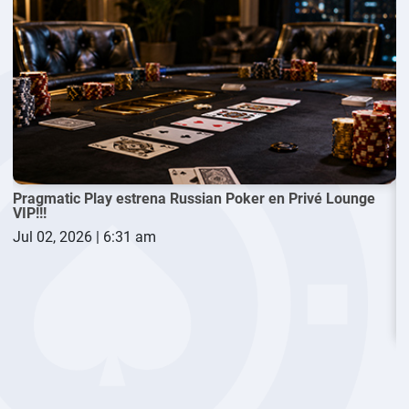
Cartera Diversa
Hablando sobre el nuevo acuerdo,
el director de desarrollo
P
p
de negocios de Pragmatic Play, Yossi Barzely,
dijo:
J
“Estoy encantado de brindarle a uno de los operadores
preeminentes de África nuestra diversa gama de contenido.
La marca Goldrush representa un importante escaparate en la
región, por lo que es un trato fantástico para estrecharse las
manos y mantiene nuestra trayectoria general.”
Pragmatic Play estrena Russian Poker en Privé Lounge
Por otro lado,
Mergan Naidoo, CEO de Goldrush,
dice que
VIP!!!
Pragmatic es un nombre familiar en el sector y sus visiones
Jul 02, 2026 | 6:31 am
son similares, por lo que el trato fue una decisión simple y
natural. Su plantilla por excelencia hará que su nueva oferta
tenga un gran impacto en el sector. También ayudará a
Pragmatic Play en su actividad de expansión en el mercado
africano, por lo que esperan una relación exitosa en el futuro.
El director general de Goldrush, Dwain Powell,
dice que
Es
dar la bienvenida a su nuevo socio es un momento
J
importante para su compañía, ya que le permite a la marca
ofrecer a los usuarios solo el mejor
casino en vivo
y