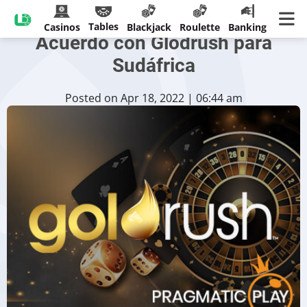
Pragmatic Play Asegura un
Tables
Casinos
Blackjack
Roulette
Banking
Acuerdo con Glodrush para
Sudáfrica
Posted on Apr 18, 2022 | 06:44 am