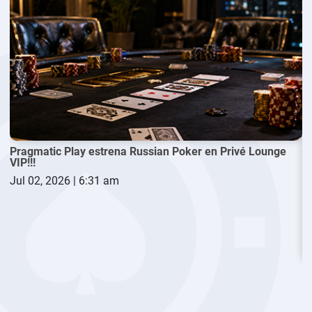
Este es otro acuerdo para Pragmatic que continúa mejorando
su presencia en Perú y es una continuación lógica de la
P
expansión en América Latina para el proveedor.
p
J
De los Medios
Al comentar sobre el nuevo acuerdo,
Víctor Arias,
vicepresidente de operaciones latinoamericanas de
Pragmatic Play,
dice que la compañía está encantada de
hacer un trato para tres de sus verticales más populares con
Pragmatic Play estrena Russian Poker en Privé Lounge
Tinbet y llegar a más clientes en Perú que nunca. Según su
VIP!!!
opinión, siempre es bueno obtener reconocimiento por sus
Jul 02, 2026 | 6:31 am
diversos productos y dan la bienvenida a más operadores en
la región para respaldar su dominio en América Latina.
Por otro lado,
Gabriel Alvarado, COO de Tinbet,
dijo:
“La creciente reputación de Pragmatic Play en Perú y la región
en general es algo digno de contemplar, y estamos
Es
encantados de poder ofrecer una colección tan amplia de
J
juegos imprescindibles a nuestra base de clientes.”