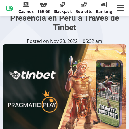
Pragmatic Play Amplía su
Tables
Casinos
Blackjack
Roulette
Banking
Presencia en Perú a Través de
Tinbet
Posted on Nov 28, 2022 | 06:32 am