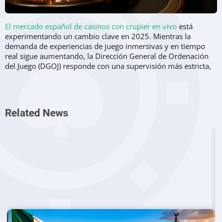
El mercado español de casinos con crupier en vivo
está
experimentando un cambio clave en 2025. Mientras la
demanda de experiencias de juego inmersivas y en tiempo
real sigue aumentando, la Dirección General de Ordenación
del Juego (DGOJ) responde con una supervisión más estricta,
medidas de control reforzadas y planes para mejorar la
protección del consumidor.
Con los principales proveedores invirtiendo en estudios
Related News
localizados y los reguladores tomando medidas más activas
contra las operaciones ilegales, el panorama de los casinos en
vivo en España se define cada vez más por la innovación y la
responsabilidad.
Estudios locales ofrecen una experiencia
adaptada al jugador español
Uno de los cambios más significativos en el entorno del
casino en vivo en España es la creciente presencia de estudios
dentro del país. Estas instalaciones —operadas con crupieres