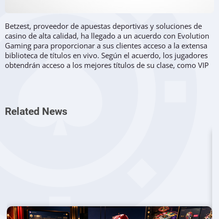
Betzest, proveedor de apuestas deportivas y soluciones de
casino de alta calidad, ha llegado a un acuerdo con Evolution
Gaming para proporcionar a sus clientes acceso a la extensa
biblioteca de títulos en vivo. Según el acuerdo, los jugadores
obtendrán acceso a los mejores títulos de su clase, como VIP
Live Casino, Ruleta, Baccarat, Blackjack, botes progresivos y
una selección de opciones de póker.
La plataforma de apuestas deportivas sigue creciendo en
Related News
popularidad y aumentando su presencia en los mercados
mundiales. Desde su fundación en 2018, la compañía se ha
convertido en un líder en la producción de deportes y ofertas
de
casino
de alta calidad.
Este último acuerdo llega justo después de la inclusión de
múltiples socios de pago en su red. Con la incorporación del
casino en vivo, la marca proporcionará a los clientes un
mayor compromiso, una experiencia increíble para el jugador
y diversión. Está buscando extender aún más su presencia
mientras apunta a asegurar nuevos acuerdos en el siguiente
período.