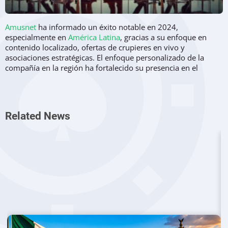
Amusnet
ha informado un éxito notable en 2024,
especialmente en
América Latina
, gracias a su enfoque en
contenido localizado, ofertas de crupieres en vivo y
asociaciones estratégicas. El enfoque personalizado de la
compañía en la región ha fortalecido su presencia en el
mercado y ha sentado una base sólida para el crecimiento
continuo en 2025.
Crupieres en Vivo Mejoran la
Related News
Participación en América Latina
Un aspecto destacado de la estrategia de Amusnet en 2024
fueron sus soluciones de crupieres en vivo, que jugaron un
papel clave en el aumento de la participación de jugadores en
América Latina. Estas ofertas di
Amusnet
, como la
recientemente introducida
Showtime Roulette
, combinan
tecnología de vanguardia con temas personalizados para
crear experiencias de juego inmersivas que resuenan con el
público local.