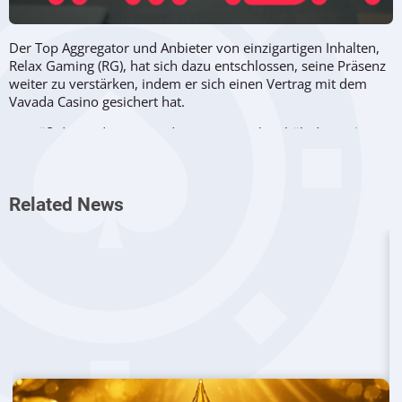
Der Top Aggregator und Anbieter von einzigartigen Inhalten,
Relax Gaming (RG), hat sich dazu entschlossen, seine Präsenz
weiter zu verstärken, indem er sich einen Vertrag mit dem
Vavada Casino gesichert hat.
Gemäß der Bedingungen des neuen Deals erhält der
Online
Casino
Anbieter Zugriff auf das Portfolio von RG,
einschließlich der Slot Hits Temple Tumble, Snake Arena,
Money Train 2, Emerald's Infinity Reels und Multiplier
Related News
Odyssey. Das Abkommen sieht auch vor, dass Vavada vollen
Zugriff auf den aggregierten Inhalt erhält, mit beliebten
Veröffentlichungen von Marken wie Fantasma Games,
ReelPlay, 4ThePlayer und Drittanbieter Studios.
Dies ist eine weitere Vereinbarung für den Provider, der die
Präsenz noch weiter ausbauen und zum Marktführer werden
möchte.
Daniel Eskola, CCO von Relax Gaming
, spricht über den
neuesten Deal in der Branche so: