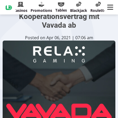
Relax Gaming schließt
Tables
Casinos
Promotions
Blackjack
Roulette
Kooperationsvertrag mit
Vavada ab
Posted on Apr 06, 2021 | 07:06 am