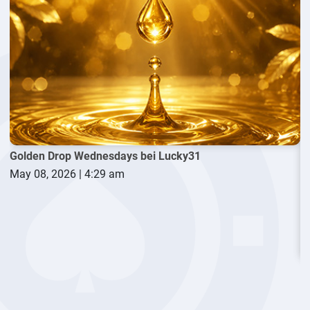
Roulette Tische sowie spannende Game Shows. Darüber
hinaus wird derzeit ein speziell für OneCasino entwickeltes
Live Casino Erlebnis entwickelt, das den Spielern ein
B
unvergleichliches Spielerlebnis und eine exklusive
2
Atmosphäre bietet.
Ap
Top Austria casinos
Golden Drop Wednesdays bei Lucky31
May 08, 2026 | 4:29 am
100%
up to
Overall Rating:
€ 300
92
+ 100 Free Spins
W
Ap