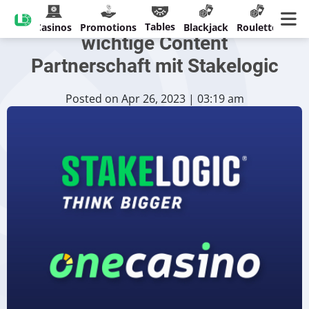
OneCasino sichert sich
Tables
Casinos
Promotions
Blackjack
Roulette
wichtige Content
Partnerschaft mit Stakelogic
Posted on Apr 26, 2023 | 03:19 am