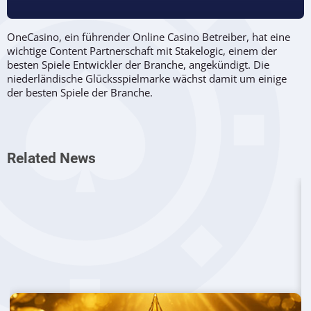
OneCasino, ein führender Online Casino Betreiber, hat eine
wichtige Content Partnerschaft mit Stakelogic, einem der
besten Spiele Entwickler der Branche, angekündigt. Die
niederländische Glücksspielmarke wächst damit um einige
der besten Spiele der Branche.
Durch den am Montag bekannt gegebenen Deal wird das
gesamte Portfolio an Spielen von Stakelogic in das bereits
beeindruckende Angebot von OneCasino aufgenommen. Die
Related News
Spielerinnen und Spieler können sich auf eine Reihe
hochwertiger
Casino Spiele
freuen, darunter beliebte Slots wie
Book of Adventure, Book of Cleopatra und Dragons and
Magic.
Die Partnerschaft zwischen den beiden Marken umfasst auch
beliebte Live Casino Spiele wie Super Stake Blackjack von
Stakelogic Live, das für seine außergewöhnlichen Live Inhalte
bekannt ist. Im Rahmen der Partnerschaft mit OneCasino wird
auch eine Auswahl von Stakelogic Live Titeln exklusiv für
niederländische Spieler eingeführt, darunter verschiedene
Blackjack, Roulette, Auto Roulette und klassische Auto