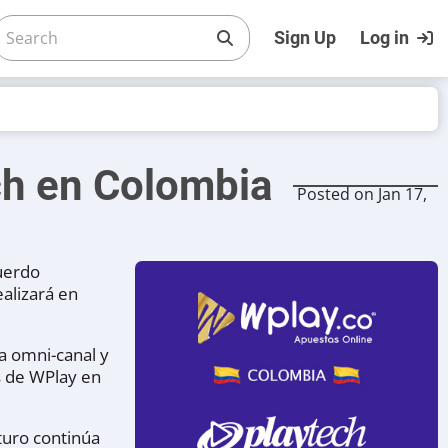
Sign Up
Log in
ch en Colombia
Posted on Jan 17,
cuerdo
alizará en
a omni-canal y
s de WPlay en
turo continúa