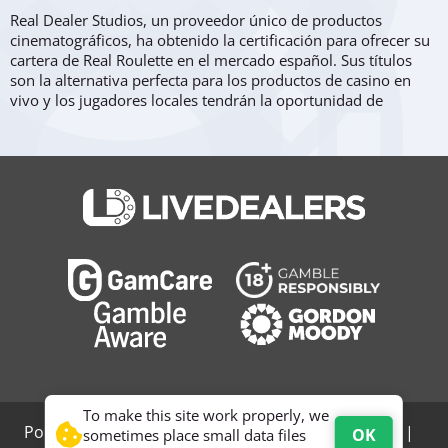
Real Dealer Studios, un proveedor único de productos
cinematográficos, ha obtenido la certificación para ofrecer su
cartera de Real Roulette en el mercado español. Sus títulos
son la alternativa perfecta para los productos de casino en
vivo y los jugadores locales tendrán la oportunidad de
disfrutar de los juegos.
La nueva certificación significa que las marcas del mercado
español ofrecerán juegos de alto rendimiento que ya se han
convertido en éxitos en los principales mercados europeos
como Reino Unido e Italia. Incluirá juegos como
Real
Roulette
con Sarati, Real Roulette con Bailey, Holly, Caroline y
Matthew. Además, también se agregará Multifire Auto
Roulette, con un multiplicador de hasta 500x.
Más información sobre los juegos de la
marca
Los juegos de Real Dealer se desarrollan a partir de clips
grabados de crupieres en vivo y jugabilidad, que se integran
To make this site work properly, we
en el juego de RNG para brindar una experiencia única y sin
Politica de Privacidad
|
Terminos y Condiciones
|
OK
sometimes place small data files
complicaciones para los usuarios de diferentes dispositivos.