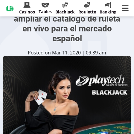
Playtech se une a GVC para
Tables
Casinos
Blackjack
Roulette
Banking
ampliar el catálogo de ruleta
en vivo para el mercado
español
Posted on Mar 11, 2020 | 09:39 am