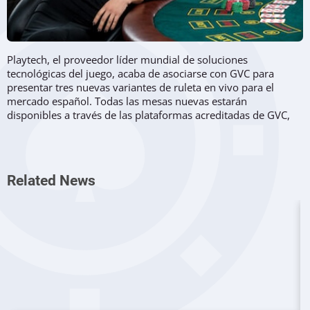
Playtech, el proveedor líder mundial de soluciones
tecnológicas del juego, acaba de asociarse con GVC para
presentar tres nuevas variantes de ruleta en vivo para el
mercado español. Todas las mesas nuevas estarán
disponibles a través de las plataformas acreditadas de GVC,
incluidos PartyCasino, PartyPoker y Bwin, y los jugadores
tendrán la oportunidad de disfrutar de crupieres españoles
nativos las 24 horas del día, los 7 días de la semana. Las
nuevas mesas incluirán tecnología exclusiva de pantalla
Related News
verde, proporcionando una atractiva experiencia.
Más sobre la adición
El lanzamiento de las tres
ruletas
se produce justo después de
que GVC lanzara la ruleta cuántica premium para el mercado
español. Como recordatorio, fue el primer juego que ofreció
multiplicadores, Quantum Boost y Quantum Leap ampliando
las opciones de ganar.