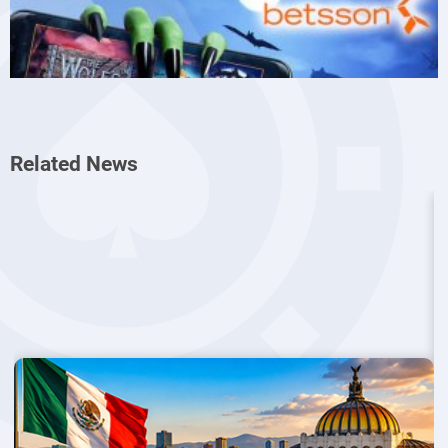
Related News
Betsson
quiere celebrar contigo esta época tan escalofriante
como
Halloween
, invitándote a pasar por las cinco
terroríficas misiones que han destinado para que seas parte
de algunos de los juegos de tragaperras más terroríficos de su
catálogo. Han preparado una serie de juegos que pueden
proveerte la posibilidad de acumular algunos premios
adicionales.
Esto, te da la posibilidad de conseguir
5€ de bono para
casino
, lo que puede ser activado al realizar apuestas de 10€
con saldo real en el juego seleccionado para este día tan
E