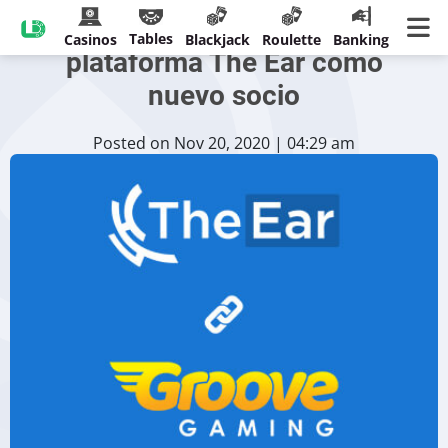
GrooveGaming selecciona la
Tables
Casinos
Blackjack
Roulette
Banking
plataforma The Ear como
nuevo socio
Posted on Nov 20, 2020 | 04:29 am