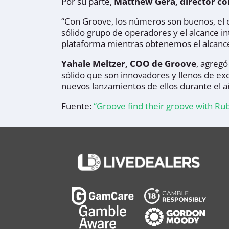
Por su parte,
Matthew Gera, director c
“Con Groove, los números son buenos, el eq
sólido grupo de operadores y el alcance 
plataforma mientras obtenemos el alcance 
Yahale Meltzer, COO de Groove
, agreg
sólido que son innovadores y llenos de exc
nuevos lanzamientos de ellos durante el a
Fuente:
“Groove find their groove with Ru