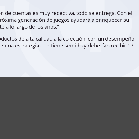
ión de cuentas es muy receptiva, todo se entrega. Con el
próxima generación de juegos ayudará a enriquecer su
 a lo largo de los años.”
ductos de alta calidad a la colección, con un desempeño
e una estrategia que tiene sentido y deberían recibir 17