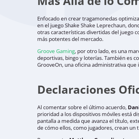
Más Allá de lo Co
Enfocado en crear tragamonedas optimizada
en el juego Shake Shake Leprechaun, donde 
otras características divertidas del jueg
más potentes del mercado.
Groove Gaming
, por otro lado, es una ma
deportivas, bingo y loterías. También es c
GrooveOn, una oficina administrativa que 
Declaraciones Ofic
Al comentar sobre el último acuerdo,
Dani
prioridad a los dispositivos móviles está
pantalla a medida que avanza el título, e
de cómo ellos, como jugadores, crean un tí