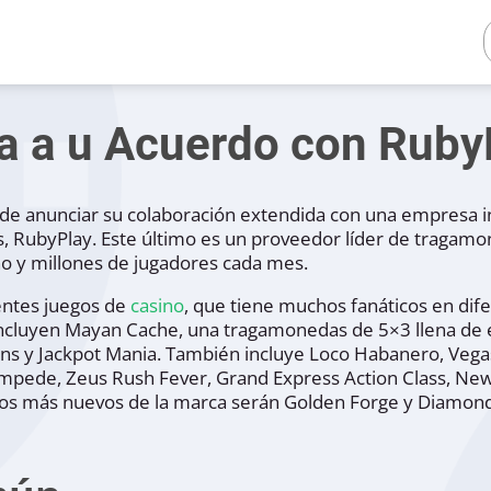
a a u Acuerdo con Ruby
 de anunciar su colaboración extendida con una empresa 
as, RubyPlay. Este último es un proveedor líder de tragamo
o y millones de jugadores cada mes.
entes juegos de
casino
, que tiene muchos fanáticos en dif
 incluyen Mayan Cache, una tragamonedas de 5×3 llena de
ns y Jackpot Mania. También incluye Loco Habanero, Vega
ampede, Zeus Rush Fever, Grand Express Action Class, New
egos más nuevos de la marca serán Golden Forge y Diamond