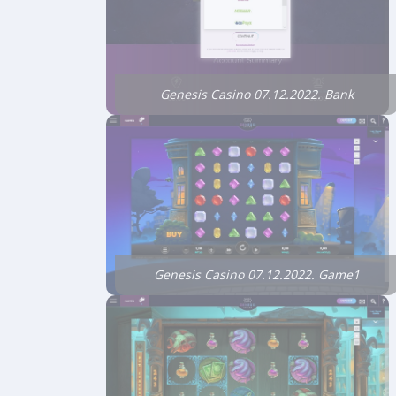
Genesis Casino 07.12.2022. Bank
Genesis Casino 07.12.2022. Game1