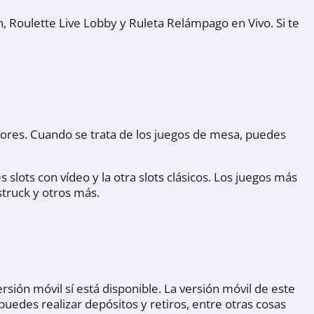
h, Roulette Live Lobby y Ruleta Relámpago en Vivo. Si te
dores. Cuando se trata de los juegos de mesa, puedes
 slots con vídeo y la otra slots clásicos. Los juegos más
struck y otros más.
sión móvil sí está disponible. La versión móvil de este
uedes realizar depósitos y retiros, entre otras cosas