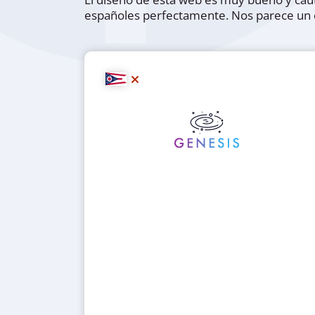
españoles perfectamente. Nos parece un c