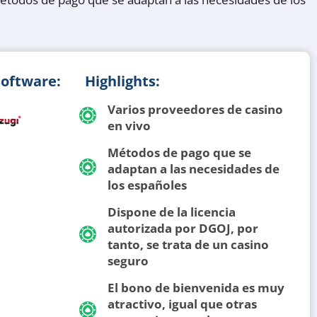
Software:
Highlights:
Varios proveedores de casino
en vivo
Métodos de pago que se
adaptan a las necesidades de
los españoles
Dispone de la licencia
autorizada por DGOJ, por
tanto, se trata de un casino
seguro
El bono de bienvenida es muy
atractivo, igual que otras