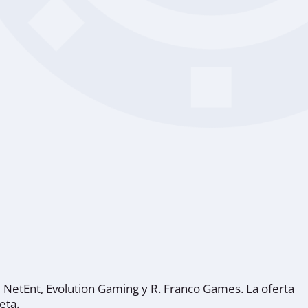
 NetEnt, Evolution Gaming y R. Franco Games. La oferta
eta.