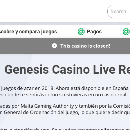
cubre y compara juegos
Pagos
This casino is closed!
Genesis Casino Live R
 juegos de azar en 2018. Ahora está disponible en España 
o donde te sentirás como si estuvieras en un casino real.
izadas por Malta Gaming Authority y también por la Comisi
ón General de Ordenación del juego, lo que quiere decir qu
iva la atención de uno. Se pueden encontrar diferentes 