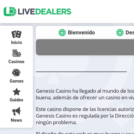
Bienvenido
Des
Inicio
Casinos
Games
Genesis Casino ha llegado al mundo de los
buena, además de ofrecer un casino en viv
Guides
Este casino dispone de las licencias autor
Genesis Casino es regulada por la Direcci
News
ningún problema.
El diseño de esta web es muy bueno y caut