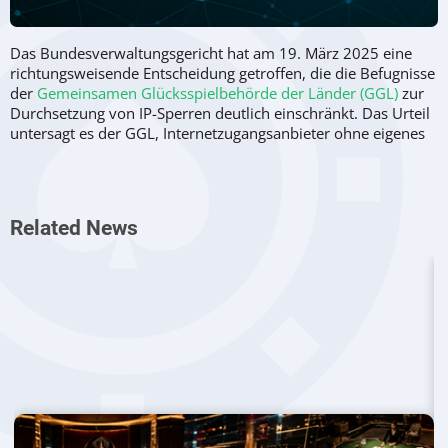
Das Bundesverwaltungsgericht hat am 19. März 2025 eine
richtungsweisende Entscheidung getroffen, die die Befugnisse
der
Gemeinsamen Glücksspielbehörde der Länder (GGL)
zur
Durchsetzung von IP-Sperren deutlich einschränkt. Das Urteil
untersagt es der GGL, Internetzugangsanbieter ohne eigenes
Netz – sogenannte Reseller – zur Sperrung illegaler
Glücksspielseiten auf Grundlage des Glücksspielstaatsvertrags
2021 (GlüStV 2021) zu verpflichten.
Related News
Damit bestätigt das höchste Verwaltungsgericht vorherige
Urteile der Verwaltungsgerichte Koblenz und Rheinland-Pfalz,
die bereits im Sinne der betroffenen Zugangsanbieter
entschieden hatten.
Gericht sieht rechtliche Grundlage als
veraltet an
Kern des Urteils ist die Auslegung von § 9 Abs. 1 Satz 3 Nr. 5
GlüStV 2021. Laut Gericht bezieht sich diese Vorschrift
ausschließlich auf „verantwortliche Diensteanbieter“ im Sinne