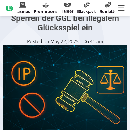
Gerichtsurteil schränkt IP-
Tables
Casinos
Promotions
Blackjack
Roulette
Sperren der GGL bei illegalem
Glücksspiel ein
Posted on May 22, 2025 | 06:41 am