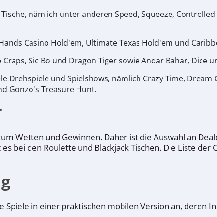
0+ Tische, nämlich unter anderen Speed, Squeeze, Controlle
2 Hands Casino Hold'em, Ultimate Texas Hold'em und Carib
e Craps, Sic Bo und Dragon Tiger sowie Andar Bahar, Dice un
iele Drehspiele und Spielshows, nämlich Crazy Time, Dream C
und Gonzo's Treasure Hunt.
r
tz zum Wetten und Gewinnen. Daher ist die Auswahl an Deal
 es bei den Roulette und Blackjack Tischen. Die Liste der 
ng
ne Spiele in einer praktischen mobilen Version an, deren I