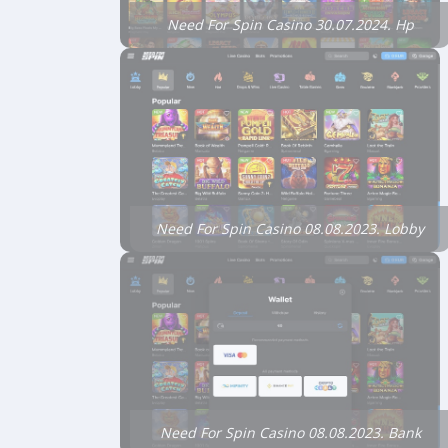
Need For Spin Casino 30.07.2024. Hp
Need For Spin Casino 08.08.2023. Lobby
Need For Spin Casino 08.08.2023. Bank