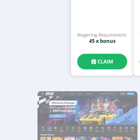
Wagering Requirement:
45 x bonus
CLAIM