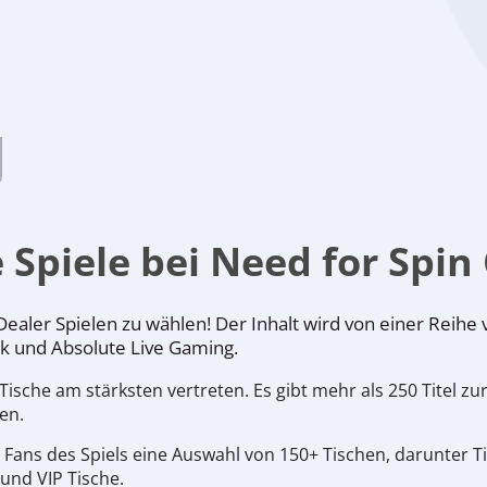
 Spiele bei Need for Spin
Dealer Spielen zu wählen! Der Inhalt wird von einer Reihe 
ak und Absolute Live Gaming.
Tische am stärksten vertreten. Es gibt mehr als 250 Titel zu
en.
ans des Spiels eine Auswahl von 150+ Tischen, darunter Tite
und VIP Tische.