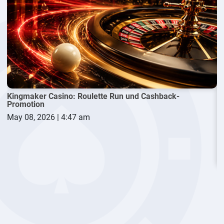
die Kugel auf einer dieser speziellen Zahlen landet, erwartet
die Spieler eine Belohnung, die ihre Einsätze massiv steigern
P
kann.
Oc
Der wahre Nervenkitzel entsteht jedoch, wenn der Bonus-
Spielmodus aktiviert wird. Wenn die Kugel auf der
Bonusnummer landet, geht es in die spannende Bonus-
Runde, die im Stil des „Gates of Olympus“-Slots gestaltet ist.
Hier können Gewinne bis zu 10.000x erzielt werden
–
eine enorme Steigerung gegenüber den klassischen Roulette-
Kingmaker Casino: Roulette Run und Cashback-
Gewinnen.
Promotion
May 08, 2026 | 4:47 am
Die Super-Booster-Funktion und ihre
Auswirkungen
Eine der herausragendsten Funktionen des Spiels ist der
„Super Booster“. Diese Funktion wird zufällig aktiviert und
verleiht der Bonusnummer sowie einer Auswahl an
Be
N
Glückszahlen Multiplikatoren im Bereich von 2x bis 10x. Dies
erhöht die potenziellen Gewinne im Basisspiel erheblich und
M
sorgt für mehr Spannung in jeder Runde.
Durch diese
Super-Booster-Funktion können Spieler bis