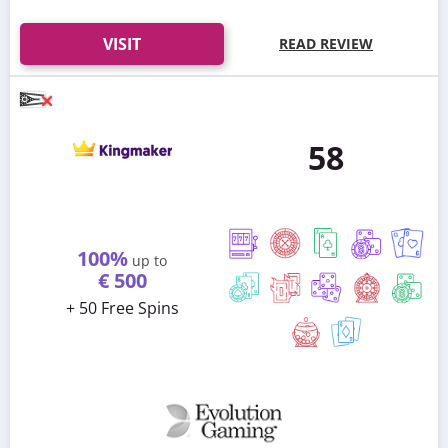
PEA Gaming
PearFiction Studios
VISIT
READ REVIEW
Penguin King
Peter And Sons
Pipa Games
Pirates Gold Studios
Pixmove Games
Plank Gaming
58
PlatinGaming
Platipus Gaming
Play'n GO
PlayAce
Playgon
Playnova
PlayPearls
Playreels
Playsafe
playson
PlayStar
100%
up to
€ 500
Playtech
Playzia
Pocket Games Soft
+ 50 Free Spins
PoggiPlay
Popiplay
PopOK Gaming
Pragmatic Play
Print Studios
Probability
ProgressPlay
Proprietary
ProWager Systems