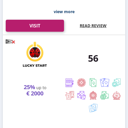
Pulse 8 Studios
PureRNG
Push Gaming
Qora Games
view more
Qtech Games
Quickspin
Rabcat
VISIT
READ REVIEW
Radi8 Games
Rakki
Random Logic
Rarestone Gaming
RAW iGaming
RCT Gaming
Ready Play Gaming
56
Real Dealer Studios
Real Time Gaming
Realistic Games
Red Papaya
Red Rake Gaming
Red Tiger Gaming
25%
up to
Red7Mobile
Reel Kingdom
€ 2000
Reel Time Gaming
ReelFeel Gaming
ReelNRG
ReelPlay
Reevo
Reflex Gaming
Relax Gaming
Religa