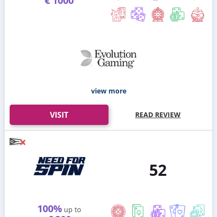
€ 1000
Xplosive Slots
Xprogaming
Yeebet Gaming
Yggdrasil
YoloPlay
YOriginal Games
ZEUS Services
Zillion Games
Zitro
Zonelock
view more
VISIT
READ REVIEW
52
100%
up to