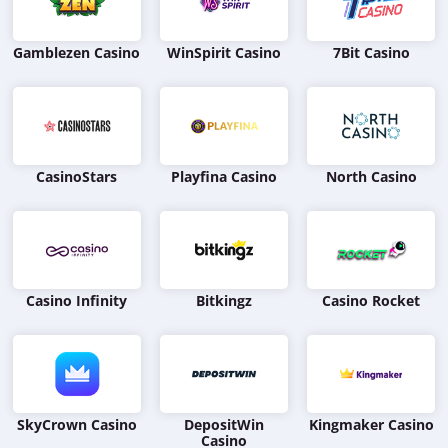
Auszahlungsmethoden
Gamblezen Casino
WinSpirit Casino
7Bit Casino
Willkommensbonus und laufende Aktionen
Währungen und Sprachen
Auszahlungsgeschwindigkeit
Software und Spiele
CasinoStars
Playfina Casino
North Casino
und mehr
Casino Infinity
Bitkingz
Casino Rocket
SkyCrown Casino
DepositWin
Kingmaker Casino
Casino