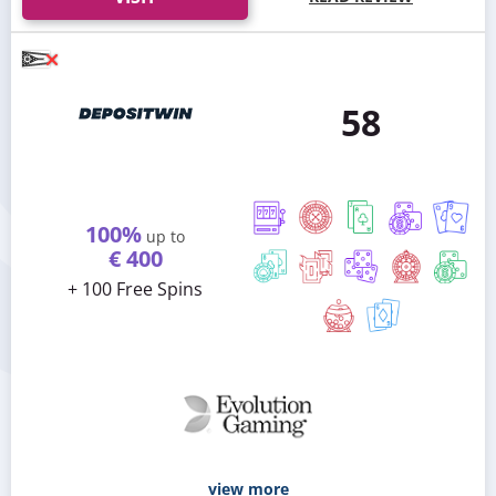
Noble Gaming
Nolimit City
Northern Lights Gaming
Novomatic
NowNow Gaming
Nucleus Gaming
58
NuWorks
NYX Interactive
Octoplay
Octopus Gaming
Odobo
Old Skool Studios
omi-gaming
100%
up to
On Air Entertainment
OneTouch
€ 400
Ongame
Onlyplay
OpenBet
+ 100 Free Spins
Opus Gaming
Orbital Gaming
Oriental Game
Original Spirit
Oros Gaming
Oryx
Pala Interactive
Panga Games
Pariplay
Parlay Entertainment
PartyGaming
view more