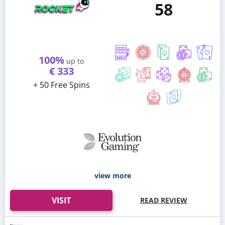
58
Kitsune Studios
Konami
Lady Luck Games
Leander Games
Leap Gaming
LeoVegas Studios
100%
up to
Light & Wonder
lightningboxgames
€ 333
Lion Gaming
LIONLINE
Live 5
+ 50 Free Spins
Live88
LiveG24
LiveGames
Locus Gaming
Lost World Games
Lotto Instant Win
Lucksome Gaming
LuckyStreak
LVFH
M2Play
Macaw Gaming
Makitone Gaming
view more
Mancala Gaming
Markor Technology
VISIT
READ REVIEW
Mascot Gaming
Matador Magic
Max Win Gaming
Mazooma