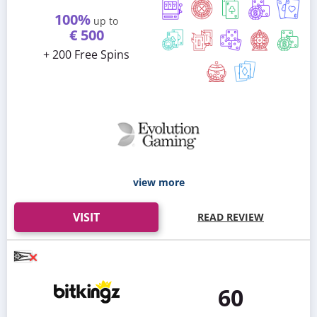
Givme Games
Global Gaming Labs
100%
up to
Gluck Games
GMW
€ 500
+ 200 Free Spins
Gold Coin Studios
Gold Deluxe
Golden Hero
Golden Rock Studios
GoldenRace
GONG Gaming
Grand Virtual
Green Jade Games
Greentube
Groove Gaming
Habanero Systems
Hacksaw Gaming
view more
Half Pixel Studios
VISIT
READ REVIEW
HammerTime Games
High 5 Games
HO Gaming
Holle Games
HollywoodTV
HungryBear Gaming
60
ICONIC21
iGaming2go
Igrosoft