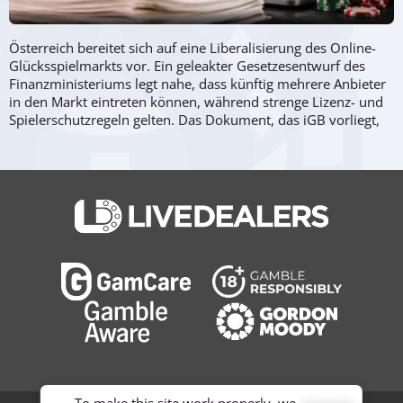
Österreich bereitet sich auf eine Liberalisierung des Online-
Glücksspielmarkts vor. Ein geleakter Gesetzesentwurf des
Finanzministeriums legt nahe, dass künftig mehrere Anbieter
in den Markt eintreten können, während strenge Lizenz- und
Spielerschutzregeln gelten. Das Dokument, das iGB vorliegt,
markiert einen potenziellen Bruch mit dem bisherigen
Monopol und signalisiert eine Öffnung für internationale
Betreiber.
Neue Lizenzstruktur für Online-Casinos
Bisher hält die Marke Win2day der Österreichischen Lotterien
die einzige Lizenz für Online-Glücksspielprodukte, während
alle zwölf landbasierten Casinos ebenfalls bei Casinos Austria
registriert sind. Der Entwurf sieht vor, dass
Online-Casinos
künftig für eine unbegrenzte Anzahl von Anbietern zugänglich
werden, während Lotterien weiterhin ein Monopol bleiben.
Lizenzen würden zunächst für fünf Jahre vergeben, mit der
Option auf eine Verlängerung um weitere zehn Jahre.