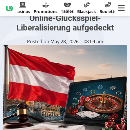
Österreichs Entwurf für
Tables
Casinos
Promotions
Blackjack
Roulette
Online-Glücksspiel-
Liberalisierung aufgedeckt
Posted on May 28, 2026 | 08:04 am