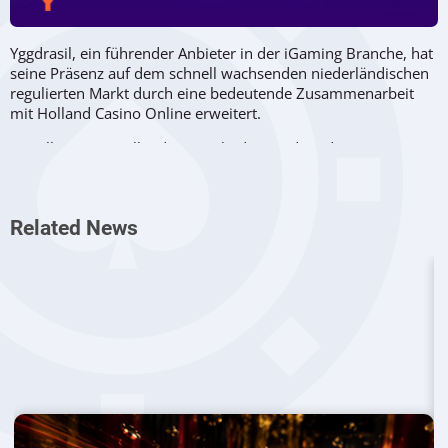
Yggdrasil, ein führender Anbieter in der iGaming Branche, hat
seine Präsenz auf dem schnell wachsenden niederländischen
regulierten Markt durch eine bedeutende Zusammenarbeit
mit Holland Casino Online erweitert.
Die Allianz mit Holland Casino bedeutet, dass dessen
Spielergemeinschaft nun Zugang zu Yggdrasils
umfangreichem Angebot an Premium Inhalten hat. Diese
Sammlung umfasst zehn der sehr beliebten Game
Related News
Engagement Mechanics (GEMs) des Anbieters und beliebte
Titel wie die Vikings Serie.
Neben den eigenen Inhalten von Yggdrasil werden auch die
Angebote von YG Masters auf der niederländischen Plattform
zugänglich sein.
Diese Partnerschaft ist die jüngste Ergänzung zu den
kommerziellen Vereinbarungen des Entwicklers in
den
Niederlanden
, nachdem Anfang des Jahres bereits andere
erfolgreiche Liefervereinbarungen getroffen wurden.