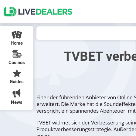
Home
TVBET verbe
Casinos
Guides
Einer der führenden Anbieter von Online St
News
erweitert. Die Marke hat die Soundeffekte
verspricht ein spannendes Abenteuer, mi
TVBET widmet sich der Verbesserung seines
Produktverbesserungsstrategie. Außerdem
zuvor.