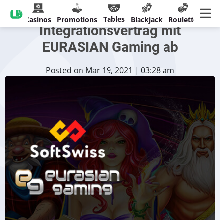
SoftSwiss schließt
Tables
Casinos
Promotions
Blackjack
Roulette
Integrationsvertrag mit
EURASIAN Gaming ab
Posted on Mar 19, 2021 | 03:28 am