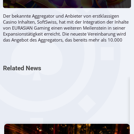
Der bekannte Aggregator und Anbieter von erstklassigen
Casino Inhalten, SoftSwiss, hat mit der Integration der Inhalte
von EURASIAN Gaming einen weiteren Meilenstein in seiner
Expansionstätigkeit erreicht. Die neueste Vereinbarung wird
das Angebot des Aggregators, das bereits mehr als 10.000
Spiele von 70 weltweiten Marken umfasst, zusätzlich stärken.
Die neueste Vereinbarung ermöglicht den Zugang zu einer
Vielzahl von Spielen wie Wild Fairies, Lady Hawk, Horus Eye,
Related News
Chilli Hunter und Octagon Gemwill. All diese Titel werden für
SoftSwiss White Label Kunden und Game Aggregator Partner,
die unter der Curacao Glücksspiellizenz arbeiten, verfügbar
sein.
Offizielle Reaktionen der Unternehmen
SoftSwiss ist ein hochmoderner Aggregator im
Casino
Bereich.
Im vergangenen Zeitraum machte die Marke mehrere
Ankündigungen und verbesserte ihr Spielangebot. Die Marke
hat kürzlich einen B2B Support Service eingeführt, um auf