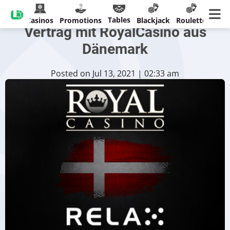
Relax Gaming unterschreibt
Tables
Casinos
Promotions
Blackjack
Roulette
Vertrag mit RoyalCasino aus
Dänemark
Posted on Jul 13, 2021 | 02:33 am