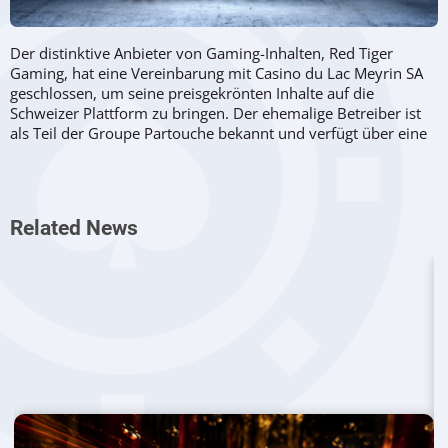
Der distinktive Anbieter von Gaming-Inhalten, Red Tiger
Gaming, hat eine Vereinbarung mit Casino du Lac Meyrin SA
geschlossen, um seine preisgekrönten Inhalte auf die
Schweizer Plattform zu bringen. Der ehemalige Betreiber ist
als Teil der Groupe Partouche bekannt und verfügt über eine
bedeutende Präsenz auf dem lokalen Markt.
Im Rahmen der Vereinbarung erhalten Schweizer Nutzer
Zugang zu einer Auswahl neuer Spiele, die von der Red Tiger
Related News
Plattform angeboten werden, wie etwa Pirates' Plenty - Battle
for Gold und Dragon's Luck. Ein Teil des Deals ist auch ein
außergewöhnliches Marketinginstrument namens Smart
Spins.
Red, die sich kürzlich mit Premier Gaming zusammengetan
haben, will die neuen Partnerschaften nutzen, um ihre
Aktivitäten in der Schweiz und auf dem restlichen Kontinent
zu verstärken.
Einige Eindrücke der Repräsentanten