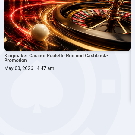
Monaten verzeichnen konnte, noch weiter verstärken. Zur
B
Erinnerung: Das Unternehmen schloss Verträge mit
A
führenden Marken wie Lowen Play, Alphabet und
Casino
Ap
Interlaken
ab.
Lars Kollind, Head of Business Development bei
iSoftBet,
kommentierte den neuen Vertrag so:
"Dank dieser umfassenden Partnerschaft können die Kunden
von Eyas endlich unsere beeindruckende Auswahl an eigenen
Kingmaker Casino: Roulette Run und Cashback-
Spielen und das Angebot von Drittanbietern genießen."
Promotion
May 08, 2026 | 4:47 am
"Unsere bahnbrechenden Spiele werden nun auf allen
Websites von Eyas zu finden sein, einschließlich Merkur Slots
und Merkur Casino in Großbritannien, und neue Zielgruppen
erreichen."
Jack Anthony, Head of Product bei Eyas,
sagte hingegen,
dass das Unternehmen von der Vereinbarung begeistert sei,
K
die es der Marke ermögliche, die hochwertigen Slot Spiele von
Ap
iSoftBet auf verschiedenen Websites anzubieten. Sie
erwarteten, dass die Kunden die Vorteile der
Aggregationsplattform der Marke nutzen, die eine riesige