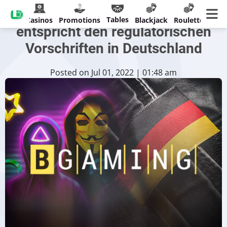
BGaming Spiel Suite
Tables
Casinos
Promotions
Blackjack
Roulette
entspricht den regulatorischen
Vorschriften in Deutschland
Posted on Jul 01, 2022 | 01:48 am