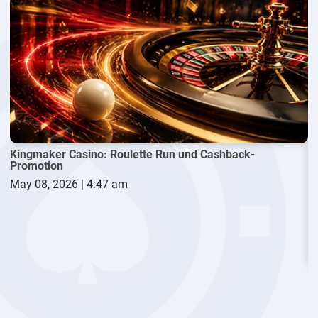
Meilenstein
Der Anbieter hat die Anpassung seiner aktuellen Slots an die
B
deutschen Richtlinien abgeschlossen und ist bereit, seine
A
Spiele an Partner zu liefern, die in den .de-Domains arbeiten
Ap
oder mit in Deutschland ansässigen Spielerinnen und Spielern
arbeiten.
BGaming hat die folgenden Anforderungen für Spiele in
Deutschland hinzugefügt:
- Fünf Sekunden Spin-Dauer
Kingmaker Casino: Roulette Run und Cashback-
Promotion
- Keine Autoplay Funktion
May 08, 2026 | 4:47 am
- Beschränkung des Einsatzes auf maximal 1 € pro Spin
- Spielbeschreibung in deutscher Sprache mit der
obligatorischen Angabe der Auszahlungsrate (dem RTP).
Es wird erwartet, dass diese Anpassungen dem Anbieter eine
K
zusätzliche Verbreitung von Inhalten in der deutschen Region
ermöglichen und die Präsenz des Studios in regulierten
Ap
Märkten stärken werden.