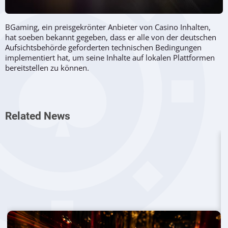
BGaming, ein preisgekrönter Anbieter von Casino Inhalten,
hat soeben bekannt gegeben, dass er alle von der deutschen
Aufsichtsbehörde geforderten technischen Bedingungen
implementiert hat, um seine Inhalte auf lokalen Plattformen
bereitstellen zu können.
Die Auswahl an Online Slots der Marke ist vollständig
konform mit den gesetzlichen Bestimmungen in Deutschland.
Das Unternehmen hat mit dem Vertrieb seiner hochwertigen
Related News
Inhalte an Partner begonnen, die mit deutschen Inhalten
arbeiten und die in den .de-Domains aktiv sind.
Nach den Änderungen im Glücksspielstaatsvertrag 2021, die
es den Betreibern ermöglichen, Online Slots auf Bundesebene
anzubieten, sind einige Einschränkungen auch für
Casino
Kunden
eine Herausforderung. Dieses betrifft die folgenden
Punkte: die Länge des Spins, die Autoplay Funktion, das
Einsatzlimit und die Performance des Slots.
Mehr Details über den neuesten