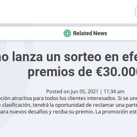
Related News
o lanza un sorteo en ef
premios de €30.00
Posted on Jun 05, 2021 | 11:34 am
n atractiva para todos los clientes interesados. Si se une
 clasificación, tendrá la oportunidad de reclamar una parte
ara nuevos desafíos y reciba su premio. La promoción est