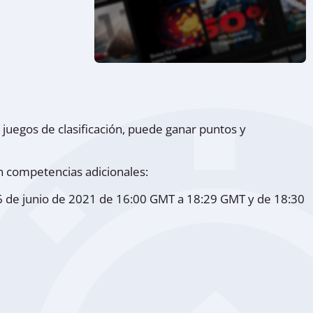
a juegos de clasificación, puede ganar puntos y
en competencias adicionales:
 16 de junio de 2021 de 16:00 GMT a 18:29 GMT y de 18:30