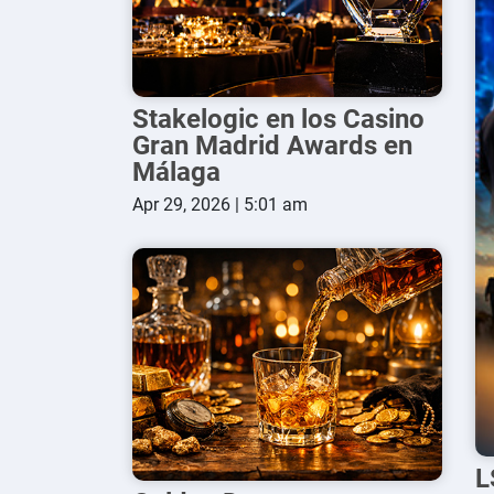
Stakelogic en los Casino
Gran Madrid Awards en
Málaga
Apr 29, 2026 | 5:01 am
L