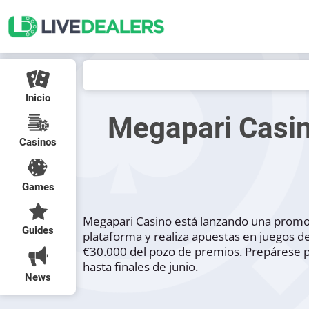
Inicio
Megapari Casin
Casinos
Games
Megapari Casino está lanzando una promoció
Guides
plataforma y realiza apuestas en juegos de
€30.000 del pozo de premios. Prepárese p
hasta finales de junio.
News