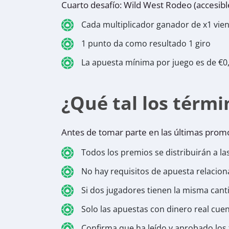
Cuarto desafío: Wild West Rodeo (accesibl
Cada multiplicador ganador de x1 vie
1 punto da como resultado 1 giro
La apuesta mínima por juego es de €0,
¿Qué tal los térmi
Antes de tomar parte en las últimas prom
Todos los premios se distribuirán a la
No hay requisitos de apuesta relacion
Si dos jugadores tienen la misma cant
Solo las apuestas con dinero real cue
Confirma que ha leído y aprobado los 