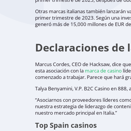
Otras marcas italianas también lanzarán va
primer trimestre de 2023. Según una invest
generó más de 15,000 millones de EUR de 
Declaraciones de 
Marcus Cordes, CEO de Hacksaw, dice que l
esta asociación con la
marca de casino
líde
comenzado a trabajar. Parece que hará gra
Talya Benyamini, V.P. B2C Casino en 888, 
“Asociarnos con proveedores líderes como
nuestra estrategia de liderazgo de conten
nuestro mercado principal en Italia.”
Top Spain casinos