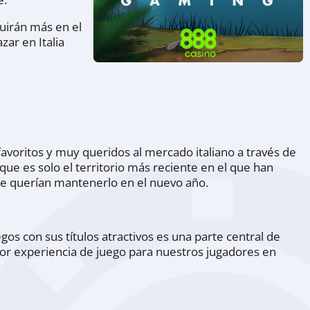
guirán más en el
zar en Italia
avoritos y muy queridos al mercado italiano a través de
que es solo el territorio más reciente en el que han
ue querían mantenerlo en el nuevo año.
 con sus títulos atractivos es una parte central de
or experiencia de juego para nuestros jugadores en