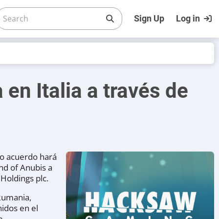
Sign Up
Log in
n Italia a través de
vo acuerdo hará
d of Anubis a
Holdings plc.
Rumania,
nidos en el
e.