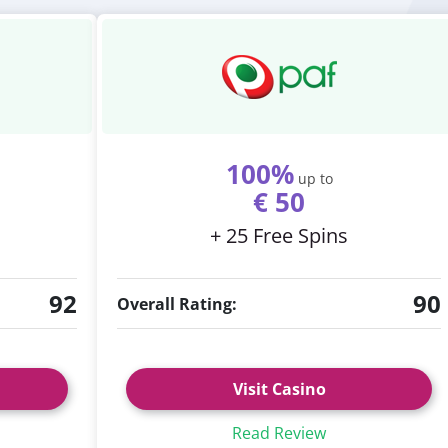
100%
up to
€ 50
+ 25 Free Spins
92
90
Overall Rating:
Visit Casino
Read Review