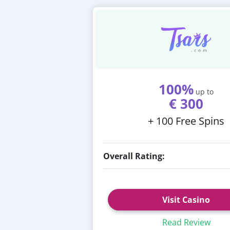
100%
up to
€ 300
+ 100 Free Spins
Overall Rating:
Visit Casino
Read Review