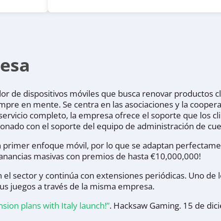
resa
r de dispositivos móviles que busca renovar productos c
iempre en mente. Se centra en las asociaciones y la coopera
rvicio completo, la empresa ofrece el soporte que los cli
acionado con el soporte del equipo de administración de cue
 primer enfoque móvil, por lo que se adaptan perfectamen
anancias masivas con premios de hasta €10,000,000!
 el sector y continúa con extensiones periódicas. Uno de 
us juegos a través de la misma empresa.
on plans with Italy launch!”
.
Hacksaw Gaming
. 15 de di