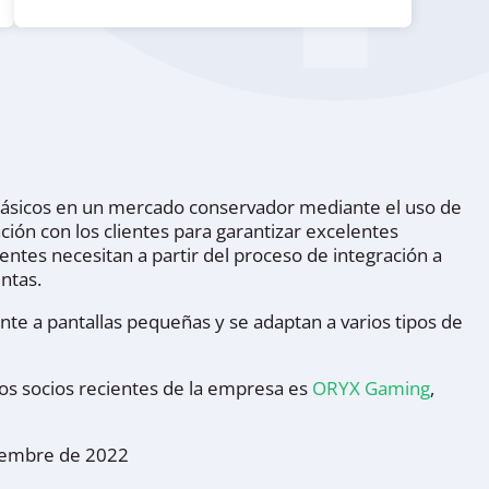
lásicos en un mercado conservador mediante el uso de
ción con los clientes para garantizar excelentes
entes necesitan a partir del proceso de integración a
ntas.
te a pantallas pequeñas y se adaptan a varios tipos de
los socios recientes de la empresa es
ORYX Gaming
,
ciembre de 2022