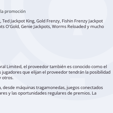
e la promoción
, Ted Jackpot King, Gold Frenzy, Fishin Frenzy Jackpot
 Slots O'Gold, Genie Jackpots, Worms Reloaded y mucho
Coral Limited, el proveedor también es conocido como el
 jugadores que elijan el proveedor tendrán la posibilidad
 otros.
osa, desde máquinas tragamonedas, juegos conectados
lares y las oportunidades regulares de premios. La