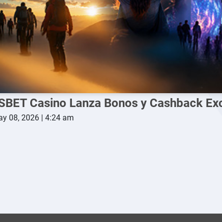
SBET Casino Lanza Bonos y Cashback Exc
y 08, 2026 | 4:24 am