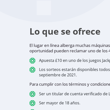
Lo que se ofrece
El lugar en línea alberga muchas máquinas
oportunidad pueden reclamar uno de los 4
Apuesta £10 en uno de los juegos Jac
Los sorteos estarán disponibles todos
septiembre de 2021.
Para cumplir con los términos y condicione
Ser un titular de cuenta verificado de
Ser mayor de 18 años.