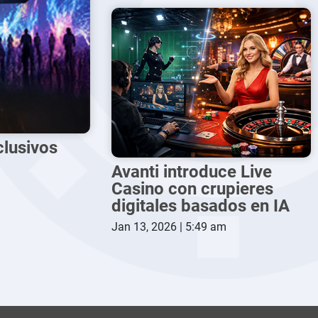
lusivos
Avanti introduce Live
Casino con crupieres
digitales basados en IA
Jan 13, 2026 | 5:49 am