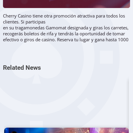
Cherry Casino tiene otra promoción atractiva para todos los
clientes. Si participas
en su tragamonedas Gamomat designada y giras los carretes,
recogerás boletos de rifa y tendrás la oportunidad de tomar
efectivo o giros de casino. Reserva tu lugar y gana hasta 1000
de euros y 50 giros de bonificación.
Más información sobre el acuerdo
Related News
Los jugadores que eligen la plataforma y lanzan
la tragamonedas Gamomat tendrán la oportunidad de ganar
premios en efectivo, así como giros de bonificación. El monto
total del premio total es de 5000 de euros en efectivo y
15,000 giros de
casino
que se distribuirán a 555 jugadores.
¿Cómo reclamar?
El último acuerdo está disponible para todos los usuarios de
Cherry. Cada vez que apuestas en Súper Giros de Fútbol,
recibirás 1 boleto para el sorteo. Consulta los siguientes